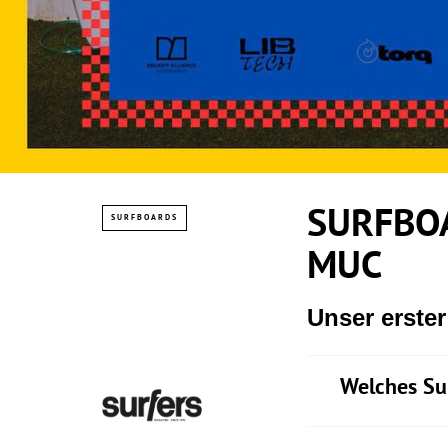
SURFBOA
SURFBOARDS
MUC
Unser erste
Welches Su