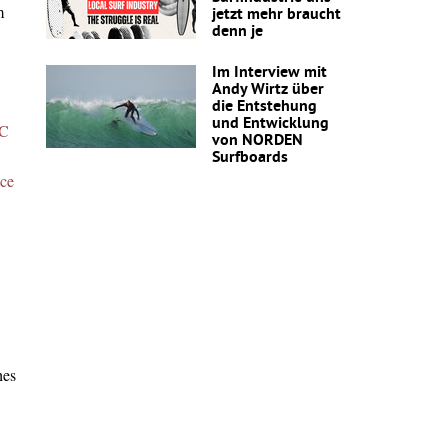
m
jetzt mehr braucht
denn je
Im Interview mit
Andy Wirtz über
die Entstehung
und Entwicklung
C
von NORDEN
Surfboards
nce
hes