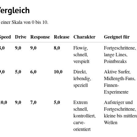
ergleich
einer Skala von 0 bis 10.
Speed
Drive
Response
Release
Charakter
Geeignet für
8,0
9,0
9,0
8,0
Flowig,
Fortgeschrittene,
schnell,
lange Lines,
verspielt
Pointbreaks
9,0
5,0
6,0
10,0
Direkt,
Aktive Surfer,
lebendig,
Midlength-Fans,
speziell
Finnen-
Experimente
10,0
9,0
7,0
5,0
Extrem
Aufsteiger und
schnell,
Fortgeschrittene,
kontrolliert,
kleine bis mittler
carve-
Wellen
orientiert