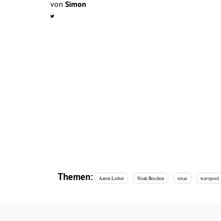
von
Simon
Themen:
Aaron Lieber
Noah Beschen
texas
wavepool