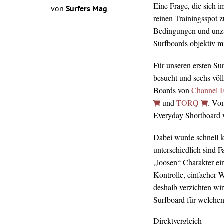
Eine Frage, die sich 
von
Surfers Mag
reinen Trainingsspot z
Bedingungen und unz
Surfboards objektiv mi
Für unseren ersten Su
besucht und sechs völ
Boards von
Channel I
und
TORQ
. Vo
Everyday Shortboard wa
Dabei wurde schnell kl
unterschiedlich sind 
„loosen“ Charakter ei
Kontrolle, einfacher 
deshalb verzichten wir
Surfboard für welchen 
Direktvergleich