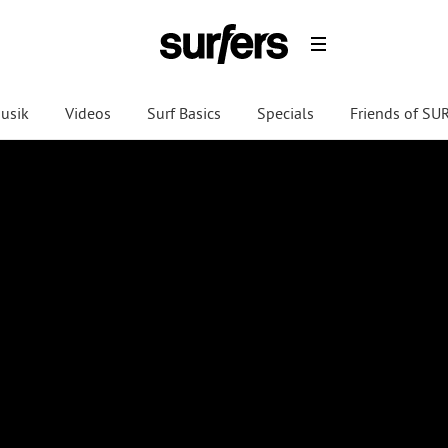
usik
Videos
Surf Basics
Specials
Friends of S