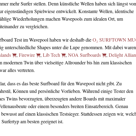
immer mehr Surfer stellen. Denn künstliche Wellen haben sich längst vo
ur eigenständigen Spielwiese entwickelt. Konstante Wellen, identische
ählige Wiederholungen machen Wavepools zum idealen Ort, um
teinander zu vergleichen.
rfboard Test im Wavepool haben wir deshalb die
O₂ SURFTOWN MU
lig unterschiedliche Shapes unter die Lupe genommen. Mit dabei waren
slands
,
Firewire
,
Lib Tech
,
NOA Surfboards
,
Delight Allia
m modernen Twin über vielseitige Allrounder bis hin zum klassischen
r alles vertreten.
ar, dass es das beste Surfboard für den Wavepool nicht gibt. Zu
Fahrstil, Können und persönliche Vorlieben. Während einige Tester den
nes Twins bevorzugten, überzeugten andere Boards mit maximaler
Wellenausbeute oder einem besonders breiten Einsatzbereich. Genau
 bewusst auf einen klassischen Testsieger. Stattdessen zeigen wir, welc
Surfertyp am besten geeignet ist.