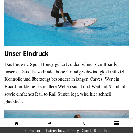
Unser Eindruck
Das Firewire Spun Honey gehört zu den schnellsten Boards
unseres Tests. Es verbindet hohe Grundgeschwindigkeit mit viel
Kontrolle und überzeugt besonders in langen Carves. Wer ein
Board für kleine bis mittlere Wellen sucht und Wert auf Stabilität
sowie einfaches Rail to Rail Surfen legt, wird hier schnell
glücklich.
HOME
SHARE
SUCHE
MENÜ
Impressum
Datenschutzerklärung | Cookie-Richtlinie