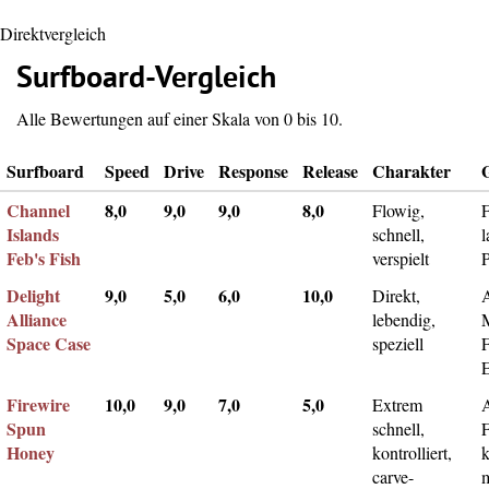
Direktvergleich
Surfboard-Vergleich
Alle Bewertungen auf einer Skala von 0 bis 10.
Surfboard
Speed
Drive
Response
Release
Charakter
Channel
8,0
9,0
9,0
8,0
Flowig,
F
Islands
schnell,
l
Feb's Fish
verspielt
Delight
9,0
5,0
6,0
10,0
Direkt,
A
Alliance
lebendig,
Space Case
speziell
Firewire
10,0
9,0
7,0
5,0
Extrem
Spun
schnell,
F
Honey
kontrolliert,
k
carve-
m