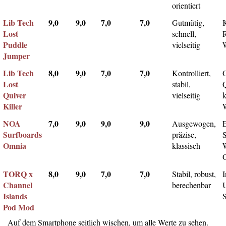
orientiert
Lib Tech
9,0
9,0
7,0
7,0
Gutmütig,
Lost
schnell,
Puddle
vielseitig
Jumper
Lib Tech
8,0
9,0
7,0
7,0
Kontrolliert,
Lost
stabil,
Q
Quiver
vielseitig
k
Killer
NOA
7,0
9,0
9,0
9,0
Ausgewogen,
Surfboards
präzise,
Omnia
klassisch
TORQ x
8,0
9,0
7,0
7,0
Stabil, robust,
I
Channel
berechenbar
Islands
Pod Mod
Auf dem Smartphone seitlich wischen, um alle Werte zu sehen.