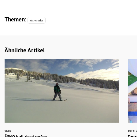
Themen:
snowsurfer
Ähnliche Artikel
VIDEO
TOP STO