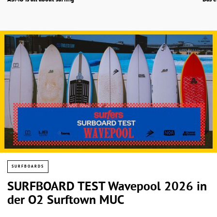
ÄSMO is all about surfing
Das 
SURFBOARDS
SURFBOARD TEST Wavepool 2026 in
der O2 Surftown MUC