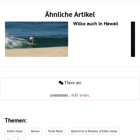
Ähnliche Artikel
Wilko auch in Hawaii
There are
comments.
Add yours.
Themen:
Eddie Aikau
Hawaii
North Shore
Quiksilver in Memory of Eddie Aikau