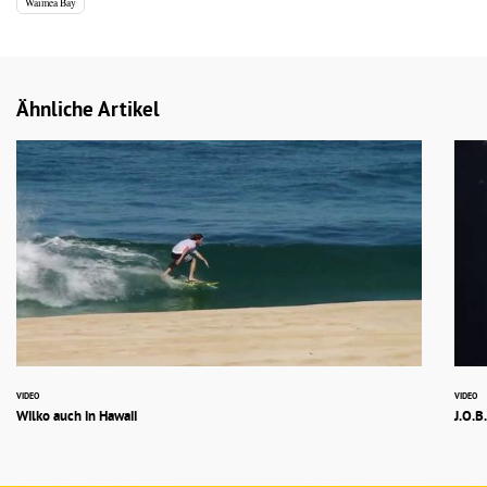
Waimea Bay
Ähnliche Artikel
VIDEO
VIDEO
Wilko auch in Hawaii
J.O.B