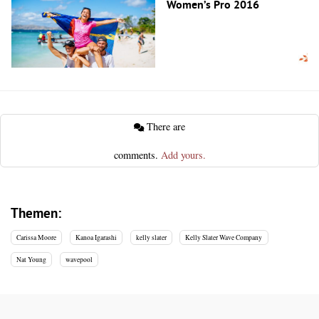
Women’s Pro 2016
There are
comments.
Add yours.
Themen:
Carissa Moore
Kanoa Igarashi
kelly slater
Kelly Slater Wave Company
Nat Young
wavepool