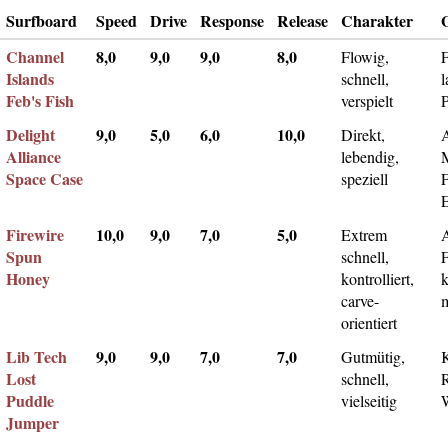
Surfboard
Speed
Drive
Response
Release
Charakter
Channel
8,0
9,0
9,0
8,0
Flowig,
F
Islands
schnell,
l
Feb's Fish
verspielt
Delight
9,0
5,0
6,0
10,0
Direkt,
A
Alliance
lebendig,
Space Case
speziell
Firewire
10,0
9,0
7,0
5,0
Extrem
Spun
schnell,
F
Honey
kontrolliert,
k
carve-
m
orientiert
Lib Tech
9,0
9,0
7,0
7,0
Gutmütig,
Lost
schnell,
Puddle
vielseitig
Jumper