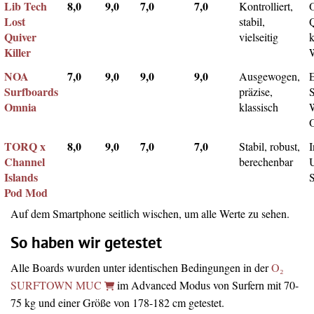
Lib Tech
8,0
9,0
7,0
7,0
Kontrolliert,
Lost
stabil,
Q
Quiver
vielseitig
k
Killer
NOA
7,0
9,0
9,0
9,0
Ausgewogen,
Surfboards
präzise,
Omnia
klassisch
TORQ x
8,0
9,0
7,0
7,0
Stabil, robust,
I
Channel
berechenbar
Islands
Pod Mod
Auf dem Smartphone seitlich wischen, um alle Werte zu sehen.
So haben wir getestet
Alle Boards wurden unter identischen Bedingungen in der
O₂
SURFTOWN MUC
im Advanced Modus von Surfern mit 70-
75 kg und einer Größe von 178-182 cm getestet.