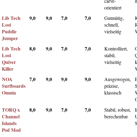
carve-
m
orientiert
Lib Tech
9,0
9,0
7,0
7,0
Gutmütig,
Lost
schnell,
Puddle
vielseitig
Jumper
Lib Tech
8,0
9,0
7,0
7,0
Kontrolliert,
Lost
stabil,
Q
Quiver
vielseitig
k
Killer
NOA
7,0
9,0
9,0
9,0
Ausgewogen,
Surfboards
präzise,
Omnia
klassisch
TORQ x
8,0
9,0
7,0
7,0
Stabil, robust,
I
Channel
berechenbar
Islands
Pod Mod