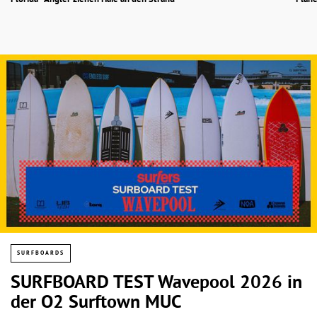
Florida - Angler ziehen Haie an den Strand
Pläne
SURFBOARDS
SURFBOARD TEST Wavepool 2026 in
der O2 Surftown MUC