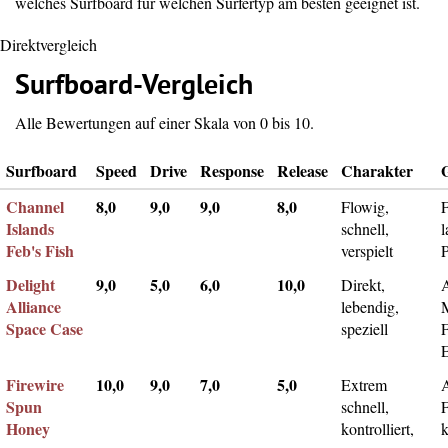
welches Surfboard für welchen Surfertyp am besten geeignet ist.
Direktvergleich
Surfboard-Vergleich
Alle Bewertungen auf einer Skala von 0 bis 10.
Surfboard
Speed
Drive
Response
Release
Charakter
Channel
8,0
9,0
9,0
8,0
Flowig,
F
Islands
schnell,
l
Feb's Fish
verspielt
Delight
9,0
5,0
6,0
10,0
Direkt,
A
Alliance
lebendig,
Space Case
speziell
Firewire
10,0
9,0
7,0
5,0
Extrem
Spun
schnell,
F
Honey
kontrolliert,
k