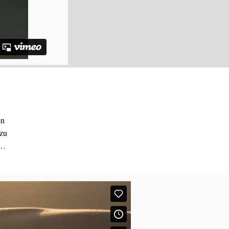
en
 zu
 …