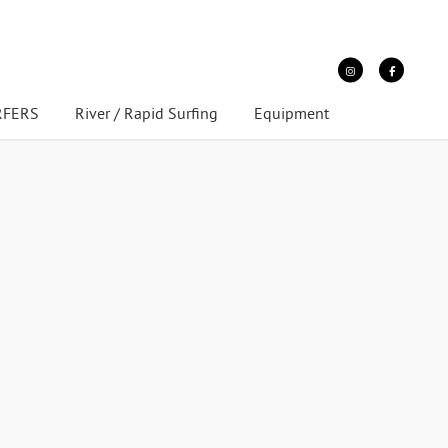
URFERS
River / Rapid Surfing
Equipment