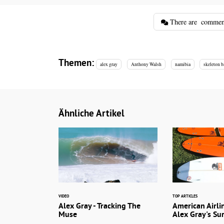
There are
commen
Themen:
alex gray
Anthony Walsh
namibia
skeleton 
Ähnliche Artikel
VIDEO
TOP ARTICLES
Alex Gray - Tracking The
American Airli
Muse
Alex Gray's Su