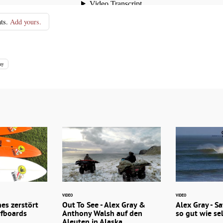
ts.
Add yours.
bay
VIDEO
VIDEO
nes zerstört
Out To See - Alex Gray &
Alex Gray - S
rfboards
Anthony Walsh auf den
so gut wie se
Aleuten in Alaska