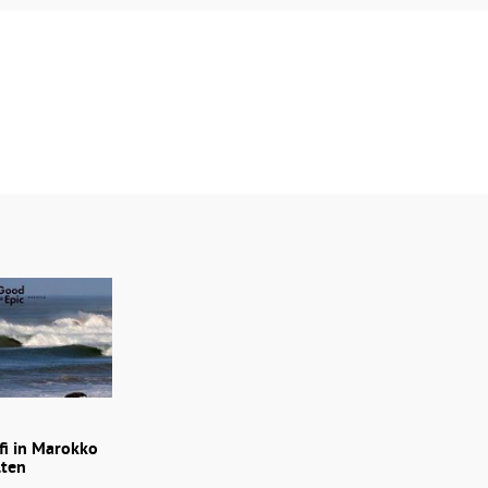
afi in Marokko
lten