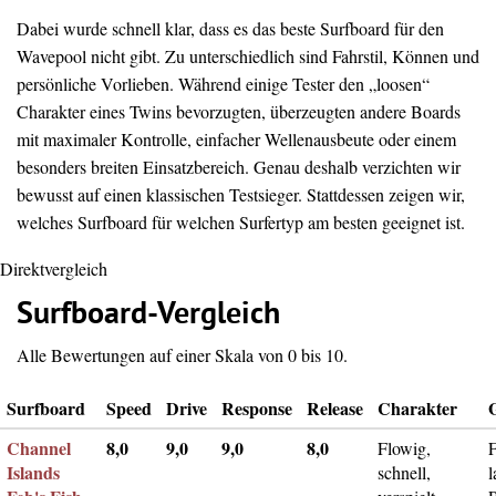
Dabei wurde schnell klar, dass es das beste Surfboard für den
Wavepool nicht gibt. Zu unterschiedlich sind Fahrstil, Können und
persönliche Vorlieben. Während einige Tester den „loosen“
Charakter eines Twins bevorzugten, überzeugten andere Boards
mit maximaler Kontrolle, einfacher Wellenausbeute oder einem
besonders breiten Einsatzbereich. Genau deshalb verzichten wir
bewusst auf einen klassischen Testsieger. Stattdessen zeigen wir,
welches Surfboard für welchen Surfertyp am besten geeignet ist.
Direktvergleich
Surfboard-Vergleich
Alle Bewertungen auf einer Skala von 0 bis 10.
Surfboard
Speed
Drive
Response
Release
Charakter
Channel
8,0
9,0
9,0
8,0
Flowig,
F
Islands
schnell,
l