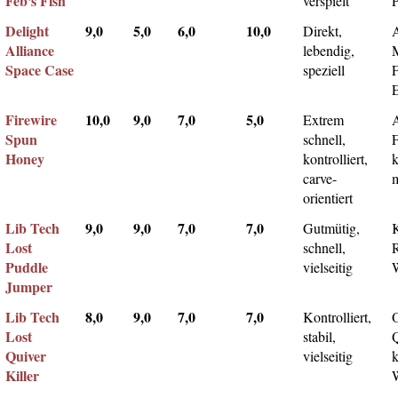
Feb's Fish
verspielt
Delight
9,0
5,0
6,0
10,0
Direkt,
A
Alliance
lebendig,
Space Case
speziell
Firewire
10,0
9,0
7,0
5,0
Extrem
Spun
schnell,
F
Honey
kontrolliert,
k
carve-
m
orientiert
Lib Tech
9,0
9,0
7,0
7,0
Gutmütig,
Lost
schnell,
Puddle
vielseitig
Jumper
Lib Tech
8,0
9,0
7,0
7,0
Kontrolliert,
Lost
stabil,
Q
Quiver
vielseitig
k
Killer