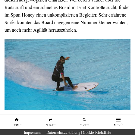
Rails surft und ein schnelles Board mit viel Kontrolle sucht, findet
im Spun Honey einen unkomplizierten Begleiter. Sehr erfahrene
Surfer könnten das Board dagegen eine Nummer kleiner wählen,
um noch mehr Agilität herauszuholen.
Unser Eindruck
HOME
SHARE
SUCHE
MENÜ
Das Firewire Spun Honey gehört zu den schnellsten Boards
Impressum
Datenschutzerklärung | Cookie-Richtlinie