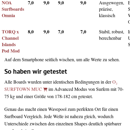
NOA
7,0
9,0
9,0
9,0
Ausgewogen,
Surfboards
präzise,
Omnia
klassisch
TORQ x
8,0
9,0
7,0
7,0
Stabil, robust,
I
Channel
berechenbar
Islands
Pod Mod
Auf dem Smartphone seitlich wischen, um alle Werte zu sehen.
So haben wir getestet
Alle Boards wurden unter identischen Bedingungen in der
O₂
SURFTOWN MUC
im Advanced Modus von Surfern mit 70-
75 kg und einer Größe von 178-182 cm getestet.
Genau das macht einen Wavepool zum perfekten Ort für einen
Surfboard Vergleich. Jede Welle ist nahezu gleich, wodurch
Unterschiede zwischen den einzelnen Shapes deutlich spürbarer