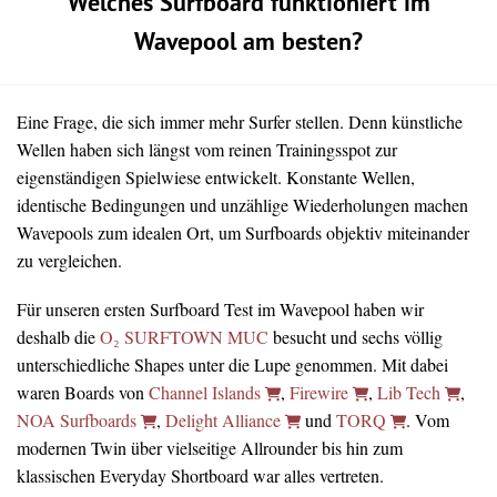
Welches Surfboard funktioniert im
Wavepool am besten?
Eine Frage, die sich immer mehr Surfer stellen. Denn künstliche
Wellen haben sich längst vom reinen Trainingsspot zur
eigenständigen Spielwiese entwickelt. Konstante Wellen,
identische Bedingungen und unzählige Wiederholungen machen
Wavepools zum idealen Ort, um Surfboards objektiv miteinander
zu vergleichen.
Für unseren ersten Surfboard Test im Wavepool haben wir
deshalb die
O₂ SURFTOWN MUC
besucht und sechs völlig
unterschiedliche Shapes unter die Lupe genommen. Mit dabei
waren Boards von
Channel Islands
,
Firewire
,
Lib Tech
,
NOA Surfboards
,
Delight Alliance
und
TORQ
. Vom
modernen Twin über vielseitige Allrounder bis hin zum
klassischen Everyday Shortboard war alles vertreten.