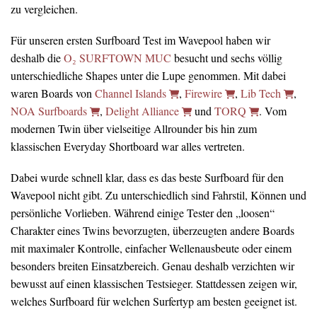
zu vergleichen.
Für unseren ersten Surfboard Test im Wavepool haben wir
deshalb die
O₂ SURFTOWN MUC
besucht und sechs völlig
unterschiedliche Shapes unter die Lupe genommen. Mit dabei
waren Boards von
Channel Islands
,
Firewire
,
Lib Tech
,
NOA Surfboards
,
Delight Alliance
und
TORQ
. Vom
modernen Twin über vielseitige Allrounder bis hin zum
klassischen Everyday Shortboard war alles vertreten.
Dabei wurde schnell klar, dass es das beste Surfboard für den
Wavepool nicht gibt. Zu unterschiedlich sind Fahrstil, Können und
persönliche Vorlieben. Während einige Tester den „loosen“
Charakter eines Twins bevorzugten, überzeugten andere Boards
mit maximaler Kontrolle, einfacher Wellenausbeute oder einem
besonders breiten Einsatzbereich. Genau deshalb verzichten wir
bewusst auf einen klassischen Testsieger. Stattdessen zeigen wir,
welches Surfboard für welchen Surfertyp am besten geeignet ist.