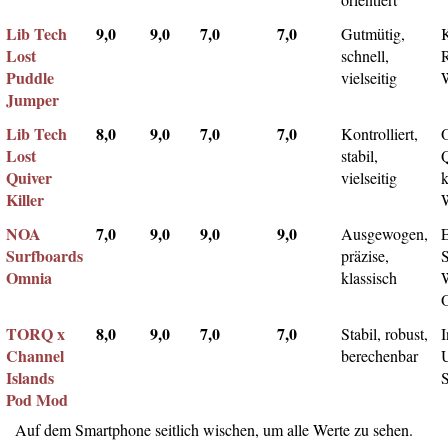
Lib Tech
9,0
9,0
7,0
7,0
Gutmütig,
Lost
schnell,
Puddle
vielseitig
Jumper
Lib Tech
8,0
9,0
7,0
7,0
Kontrolliert,
Lost
stabil,
Q
Quiver
vielseitig
k
Killer
NOA
7,0
9,0
9,0
9,0
Ausgewogen,
Surfboards
präzise,
Omnia
klassisch
TORQ x
8,0
9,0
7,0
7,0
Stabil, robust,
I
Channel
berechenbar
Islands
Pod Mod
Auf dem Smartphone seitlich wischen, um alle Werte zu sehen.