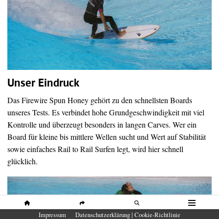
Unser Eindruck
Das Firewire Spun Honey gehört zu den schnellsten Boards
unseres Tests. Es verbindet hohe Grundgeschwindigkeit mit viel
Kontrolle und überzeugt besonders in langen Carves. Wer ein
Board für kleine bis mittlere Wellen sucht und Wert auf Stabilität
sowie einfaches Rail to Rail Surfen legt, wird hier schnell
glücklich.
HOME
SHARE
SUCHE
MENÜ
Impressum
Datenschutzerklärung | Cookie-Richtlinie