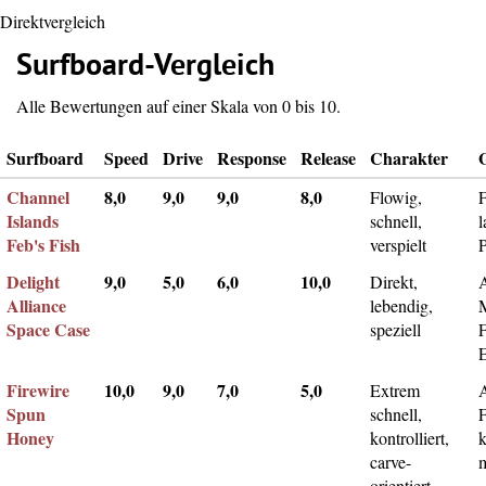
Direktvergleich
Surfboard-Vergleich
Alle Bewertungen auf einer Skala von 0 bis 10.
Surfboard
Speed
Drive
Response
Release
Charakter
Channel
8,0
9,0
9,0
8,0
Flowig,
F
Islands
schnell,
l
Feb's Fish
verspielt
Delight
9,0
5,0
6,0
10,0
Direkt,
A
Alliance
lebendig,
Space Case
speziell
Firewire
10,0
9,0
7,0
5,0
Extrem
Spun
schnell,
F
Honey
kontrolliert,
k
carve-
m
orientiert