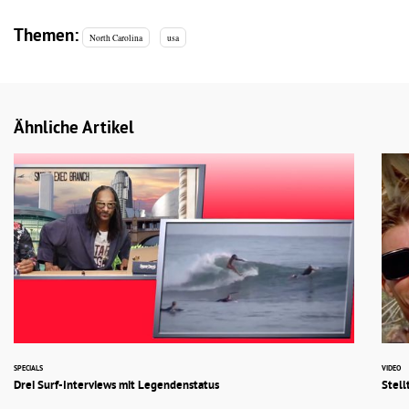
Themen:
North Carolina
usa
Ähnliche Artikel
SPECIALS
VIDEO
Drei Surf-Interviews mit Legendenstatus
Stell