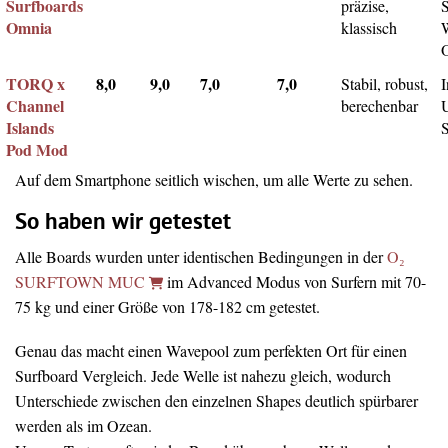
Surfboards
präzise,
Omnia
klassisch
TORQ x
8,0
9,0
7,0
7,0
Stabil, robust,
I
Channel
berechenbar
Islands
Pod Mod
Auf dem Smartphone seitlich wischen, um alle Werte zu sehen.
So haben wir getestet
Alle Boards wurden unter identischen Bedingungen in der
O₂
SURFTOWN MUC
im Advanced Modus von Surfern mit 70-
75 kg und einer Größe von 178-182 cm getestet.
Genau das macht einen Wavepool zum perfekten Ort für einen
Surfboard Vergleich. Jede Welle ist nahezu gleich, wodurch
Unterschiede zwischen den einzelnen Shapes deutlich spürbarer
werden als im Ozean.