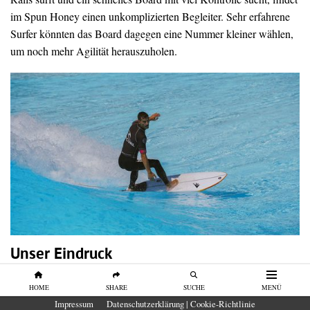
im Spun Honey einen unkomplizierten Begleiter. Sehr erfahrene
Surfer könnten das Board dagegen eine Nummer kleiner wählen,
um noch mehr Agilität herauszuholen.
Unser Eindruck
Das Firewire Spun Honey gehört zu den schnellsten Boards
HOME
SHARE
SUCHE
MENÜ
unseres Tests. Es verbindet hohe Grundgeschwindigkeit mit viel
Impressum
Datenschutzerklärung | Cookie-Richtlinie