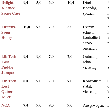
Delight
9,0
5,0
6,0
10,0
Direkt,
A
Alliance
lebendig,
Space Case
speziell
Firewire
10,0
9,0
7,0
5,0
Extrem
Spun
schnell,
F
Honey
kontrolliert,
k
carve-
m
orientiert
Lib Tech
9,0
9,0
7,0
7,0
Gutmütig,
Lost
schnell,
Puddle
vielseitig
Jumper
Lib Tech
8,0
9,0
7,0
7,0
Kontrolliert,
Lost
stabil,
Q
Quiver
vielseitig
k
Killer
NOA
7,0
9,0
9,0
9,0
Ausgewogen,