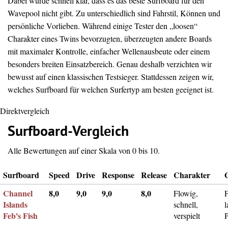
Dabei wurde schnell klar, dass es das beste Surfboard für den
Wavepool nicht gibt. Zu unterschiedlich sind Fahrstil, Können und
persönliche Vorlieben. Während einige Tester den „loosen“
Charakter eines Twins bevorzugten, überzeugten andere Boards
mit maximaler Kontrolle, einfacher Wellenausbeute oder einem
besonders breiten Einsatzbereich. Genau deshalb verzichten wir
bewusst auf einen klassischen Testsieger. Stattdessen zeigen wir,
welches Surfboard für welchen Surfertyp am besten geeignet ist.
Direktvergleich
Surfboard-Vergleich
Alle Bewertungen auf einer Skala von 0 bis 10.
Surfboard
Speed
Drive
Response
Release
Charakter
Channel
8,0
9,0
9,0
8,0
Flowig,
F
Islands
schnell,
l
Feb's Fish
verspielt