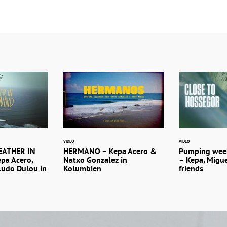
VIDEO
VIDEO
EATHER IN
HERMANO – Kepa Acero &
Pumping week
pa Acero,
Natxo Gonzalez in
– Kepa, Migu
Ludo Dulou in
Kolumbien
friends