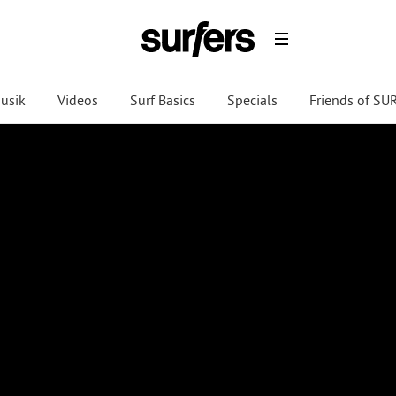
usik
Videos
Surf Basics
Specials
Friends of S