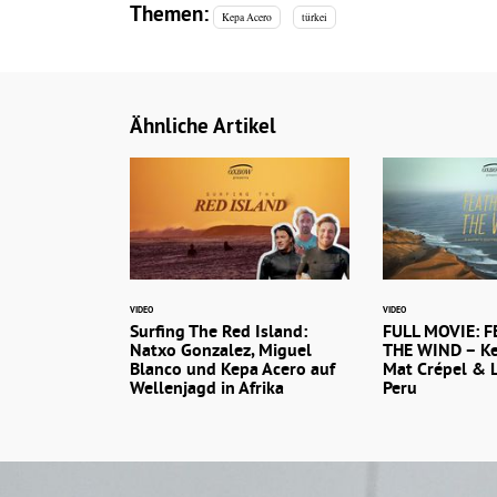
Themen:
Kepa Acero
türkei
Ähnliche Artikel
VIDEO
VIDEO
Surfing The Red Island:
FULL MOVIE: F
Natxo Gonzalez, Miguel
THE WIND – Ke
Blanco und Kepa Acero auf
Mat Crépel & 
Wellenjagd in Afrika
Peru