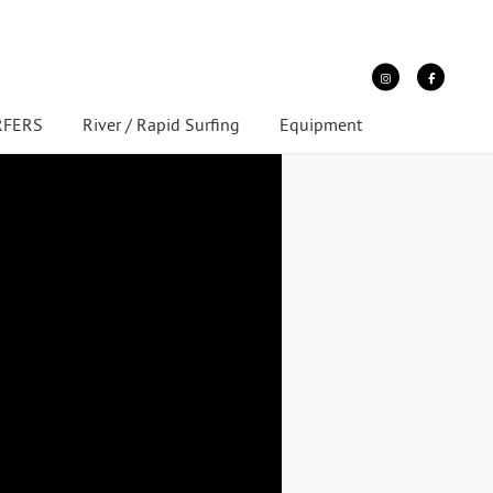
URFERS
River / Rapid Surfing
Equipment