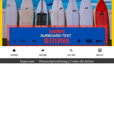
HOME
SHARE
SUCHE
MENÜ
SURFBOARDS
Impressum
Datenschutzerklärung | Cookie-Richtlinie
SURFBOARD TEST Wavepool 2026 in
der O2 Surftown MUC
Unser erster Surfboard-Test in der O₂
SURFTOWN MUC