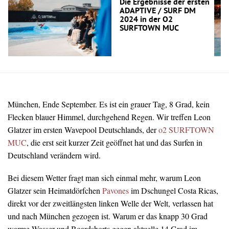
Die Ergebnisse der ersten
ADAPTIVE / SURF DM
2024 in der O2
SURFTOWN MUC
München, Ende September. Es ist ein grauer Tag, 8 Grad, kein
Flecken blauer Himmel, durchgehend Regen. Wir treffen Leon
Glatzer im ersten Wavepool Deutschlands, der
o2 SURFTOWN
MUC
, die erst seit kurzer Zeit geöffnet hat und das Surfen in
Deutschland verändern wird.
Bei diesem Wetter fragt man sich einmal mehr, warum Leon
Glatzer sein Heimatdörfchen
Pavones
im Dschungel Costa Ricas,
direkt vor der zweitlängsten linken Welle der Welt, verlassen hat
und nach München gezogen ist. Warum er das knapp 30 Grad
warme Wasser und Boardshorts gegen aktuelle 14 Grad im