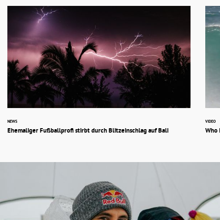
NEWS
VIDEO
Ehemaliger Fußballprofi stirbt durch Blitzeinschlag auf Bali
Who i