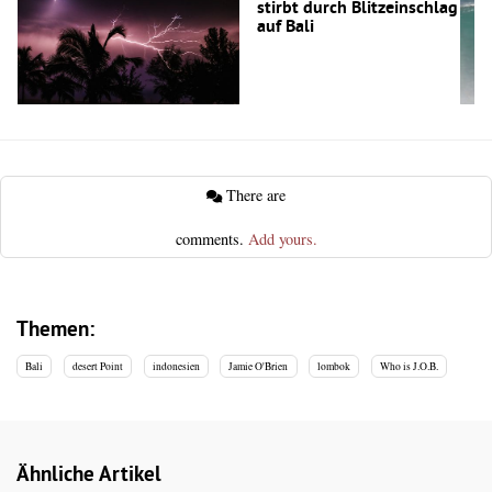
stirbt durch Blitzeinschlag
auf Bali
There are
comments.
Add yours.
Themen:
Bali
desert Point
indonesien
Jamie O'Brien
lombok
Who is J.O.B.
Ähnliche Artikel