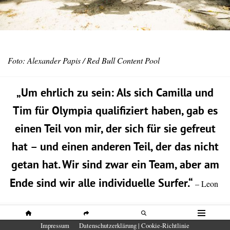
Foto: Alexander Papis / Red Bull Content Pool
„Um ehrlich zu sein: Als sich Camilla und
Tim für Olympia qualifiziert haben, gab es
einen Teil von mir, der sich für sie gefreut
hat – und einen anderen Teil, der das nicht
getan hat. Wir sind zwar ein Team, aber am
Ende sind wir alle individuelle Surfer.“
– Leon
„Es war schwierig zu akzeptieren, was die Olympiade
Camilla
HOME
SHARE
SUCHE
MENÜ
Impressum
Datenschutzerklärung | Cookie-Richtlinie