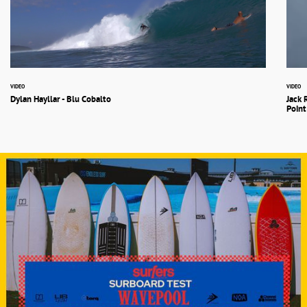
VIDEO
VIDEO
Dylan Hayllar - Blu Cobalto
Jack 
Point