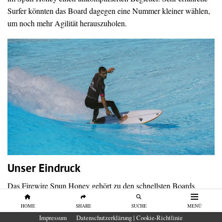
Surfer könnten das Board dagegen eine Nummer kleiner wählen,
um noch mehr Agilität herauszuholen.
Unser Eindruck
Das Firewire Spun Honey gehört zu den schnellsten Boards
unseres Tests. Es verbindet hohe Grundgeschwindigkeit mit viel
HOME
SHARE
SUCHE
MENÜ
Kontrolle und überzeugt besonders in langen Carves. Wer ein
Impressum
Datenschutzerklärung | Cookie-Richtlinie