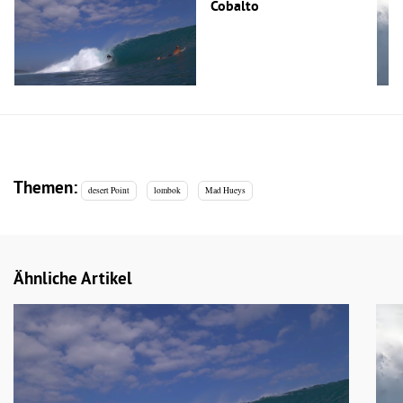
Cobalto
Themen:
desert Point
lombok
Mad Hueys
Ähnliche Artikel