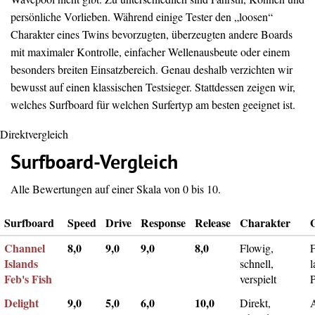
persönliche Vorlieben. Während einige Tester den „loosen“
Charakter eines Twins bevorzugten, überzeugten andere Boards
mit maximaler Kontrolle, einfacher Wellenausbeute oder einem
besonders breiten Einsatzbereich. Genau deshalb verzichten wir
bewusst auf einen klassischen Testsieger. Stattdessen zeigen wir,
welches Surfboard für welchen Surfertyp am besten geeignet ist.
Direktvergleich
Surfboard-Vergleich
Alle Bewertungen auf einer Skala von 0 bis 10.
Surfboard
Speed
Drive
Response
Release
Charakter
Channel
8,0
9,0
9,0
8,0
Flowig,
F
Islands
schnell,
l
Feb's Fish
verspielt
Delight
9,0
5,0
6,0
10,0
Direkt,
A