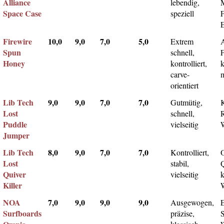
Alliance
lebendig,
Space Case
speziell
Firewire
10,0
9,0
7,0
5,0
Extrem
Spun
schnell,
F
Honey
kontrolliert,
k
carve-
m
orientiert
Lib Tech
9,0
9,0
7,0
7,0
Gutmütig,
Lost
schnell,
Puddle
vielseitig
Jumper
Lib Tech
8,0
9,0
7,0
7,0
Kontrolliert,
Lost
stabil,
Q
Quiver
vielseitig
k
Killer
NOA
7,0
9,0
9,0
9,0
Ausgewogen,
Surfboards
präzise,