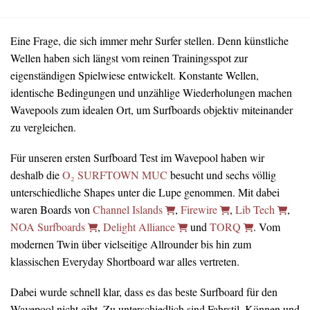
Eine Frage, die sich immer mehr Surfer stellen. Denn künstliche
Wellen haben sich längst vom reinen Trainingsspot zur
eigenständigen Spielwiese entwickelt. Konstante Wellen,
identische Bedingungen und unzählige Wiederholungen machen
Wavepools zum idealen Ort, um Surfboards objektiv miteinander
zu vergleichen.
Für unseren ersten Surfboard Test im Wavepool haben wir
deshalb die
O₂ SURFTOWN MUC
besucht und sechs völlig
unterschiedliche Shapes unter die Lupe genommen. Mit dabei
waren Boards von
Channel Islands
,
Firewire
,
Lib Tech
,
NOA Surfboards
,
Delight Alliance
und
TORQ
. Vom
modernen Twin über vielseitige Allrounder bis hin zum
klassischen Everyday Shortboard war alles vertreten.
Dabei wurde schnell klar, dass es das beste Surfboard für den
Wavepool nicht gibt. Zu unterschiedlich sind Fahrstil, Können und