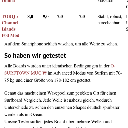
Omnia
klassisch
TORQ x
8,0
9,0
7,0
7,0
Stabil, robust,
I
Channel
berechenbar
Islands
Pod Mod
Auf dem Smartphone seitlich wischen, um alle Werte zu sehen.
So haben wir getestet
Alle Boards wurden unter identischen Bedingungen in der
O₂
SURFTOWN MUC
im Advanced Modus von Surfern mit 70-
75 kg und einer Größe von 178-182 cm getestet.
Genau das macht einen Wavepool zum perfekten Ort für einen
Surfboard Vergleich. Jede Welle ist nahezu gleich, wodurch
Unterschiede zwischen den einzelnen Shapes deutlich spürbarer
werden als im Ozean.
Unsere Tester surften jedes Board über mehrere Wellen und