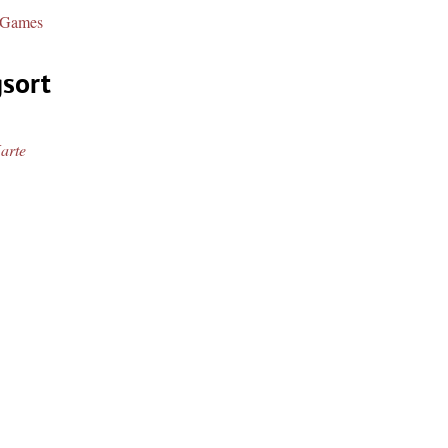
 Games
gsort
arte