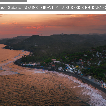
on Leon Glatzers: „AGAINST GRAVITY – A SURFER’S JOURNEY