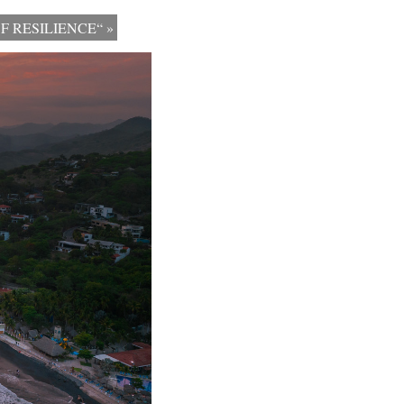
 OF RESILIENCE“
»