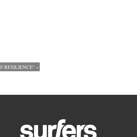
 OF RESILIENCE“
»