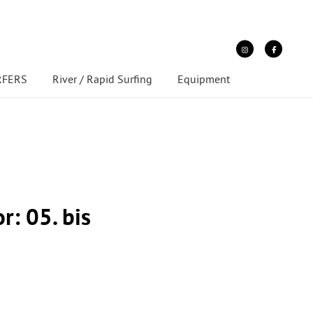
URFERS
River / Rapid Surfing
Equipment
r: 05. bis