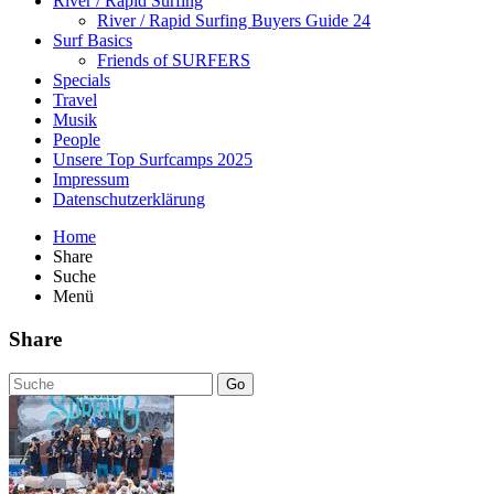
River / Rapid Surfing
River / Rapid Surfing Buyers Guide 24
Surf Basics
Friends of SURFERS
Specials
Travel
Musik
People
Unsere Top Surfcamps 2025
Impressum
Datenschutzerklärung
Home
Share
Suche
Menü
Share
Go