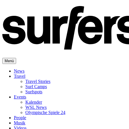
Menü
News
Travel
Travel Stories
Surf Camps
Surfspots
Events
Kalender
WSL News
Olympische Spiele 24
People
Musik
Videos