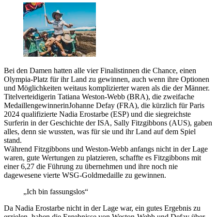
Bei den Damen hatten alle vier Finalistinnen die Chance, einen
Olympia-Platz für ihr Land zu gewinnen, auch wenn ihre Optionen
und Möglichkeiten weitaus komplizierter waren als die der Männer.
Titelverteidigerin Tatiana Weston-Webb (BRA), die zweifache
MedaillengewinnerinJohanne Defay (FRA), die kürzlich für Paris
2024 qualifizierte Nadia Erostarbe (ESP) und die siegreichste
Surferin in der Geschichte der ISA, Sally Fitzgibbons (AUS), gaben
alles, denn sie wussten, was für sie und ihr Land auf dem Spiel
stand.
Während Fitzgibbons und Weston-Webb anfangs nicht in der Lage
waren, gute Wertungen zu platzieren, schaffte es Fitzgibbons mit
einer 6,27 die Führung zu übernehmen und ihre noch nie
dagewesene vierte WSG-Goldmedaille zu gewinnen.
„Ich bin fassungslos“
Da Nadia Erostarbe nicht in der Lage war, ein gutes Ergebnis zu
erzielen, haben die Ergebnisse von Weston-Webb und Defay über