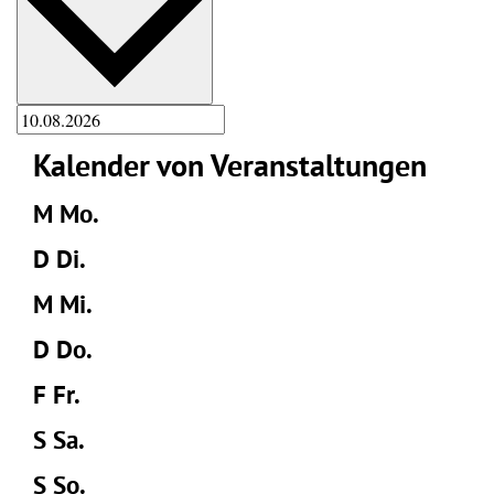
Kalender von Veranstaltungen
M
Mo.
D
Di.
M
Mi.
D
Do.
F
Fr.
S
Sa.
S
So.