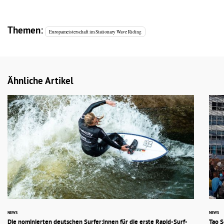
Themen:
Europameisterschaft im Stationary Wave Riding
Ähnliche Artikel
NEWS
NEWS
Die nominierten deutschen Surfer:innen für die erste Rapid-Surf-
Tao S