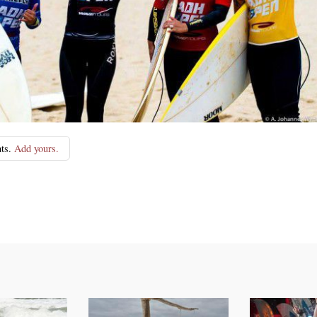
ts.
Add yours.