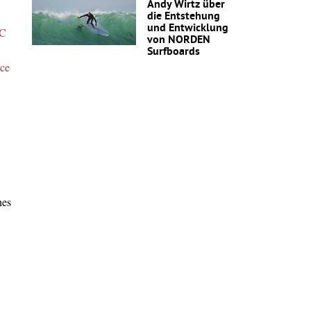
Andy Wirtz über
die Entstehung
und Entwicklung
C
von NORDEN
Surfboards
nce
hes