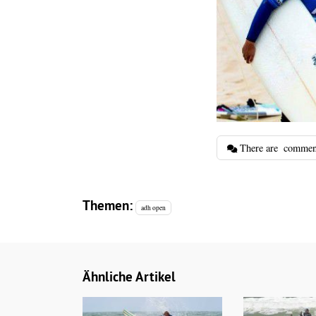
There are
commen
Themen:
adh open
Ähnliche Artikel