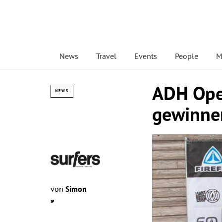
News
Travel
Events
People
M
ADH Open
NEWS
gewinnen
von
Simon