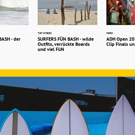
TOP STORIES
VIDEO
ASH - der
SURFERS FÜN BASH - wilde
ADH Open 201
Outfits, verrückte Boards
Clip Finals u
und viel FüN