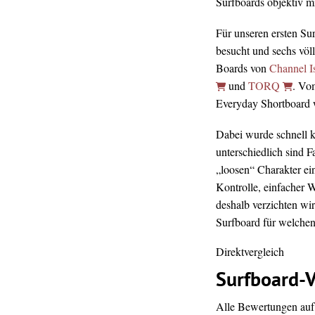
Surfboards objektiv mi
Für unseren ersten Su
besucht und sechs völ
Boards von
Channel I
und
TORQ
. Vo
Everyday Shortboard wa
Dabei wurde schnell kl
unterschiedlich sind 
„loosen“ Charakter ei
Kontrolle, einfacher 
deshalb verzichten wir
Surfboard für welchen 
Direktvergleich
Surfboard-V
Alle Bewertungen auf 