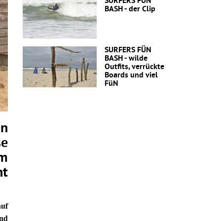
SURFERS FÜN
BASH - der Clip
SURFERS FÜN
BASH - wilde
Outfits, verrückte
Boards und viel
FüN
en
se
rm
nt
auf
und