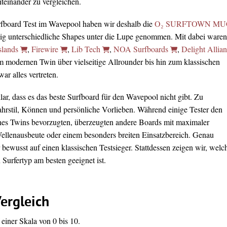
teinander zu vergleichen.
rfboard Test im Wavepool haben wir deshalb die
O₂ SURFTOWN MU
lig unterschiedliche Shapes unter die Lupe genommen. Mit dabei waren
slands
,
Firewire
,
Lib Tech
,
NOA Surfboards
,
Delight Allia
m modernen Twin über vielseitige Allrounder bis hin zum klassischen
r alles vertreten.
ar, dass es das beste Surfboard für den Wavepool nicht gibt. Zu
Fahrstil, Können und persönliche Vorlieben. Während einige Tester den
nes Twins bevorzugten, überzeugten andere Boards mit maximaler
Wellenausbeute oder einem besonders breiten Einsatzbereich. Genau
 bewusst auf einen klassischen Testsieger. Stattdessen zeigen wir, welc
Surfertyp am besten geeignet ist.
ergleich
einer Skala von 0 bis 10.