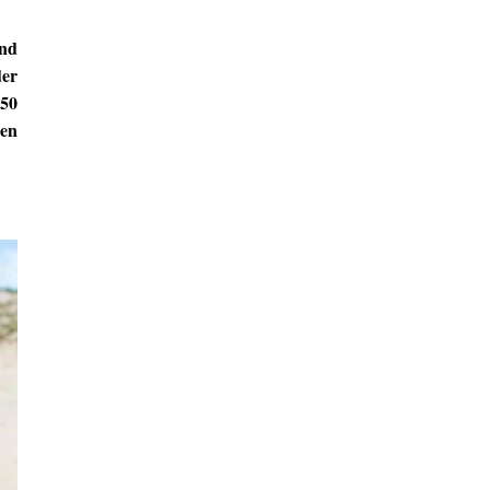
und
der
250
nen