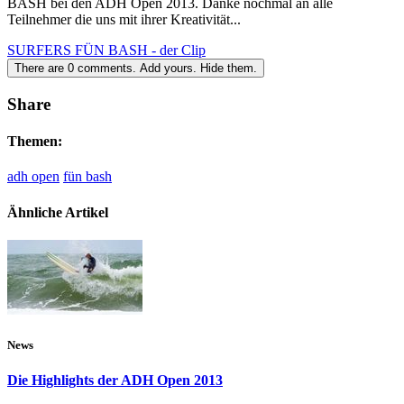
BASH bei den ADH Open 2013. Danke nochmal an alle
Teilnehmer die uns mit ihrer Kreativität...
SURFERS FÜN BASH - der Clip
There are
0
comments.
Add yours.
Hide them.
Share
Themen:
adh open
fün bash
Ähnliche Artikel
News
Die Highlights der ADH Open 2013