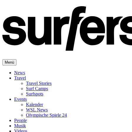
Menü
News
Travel
Travel Stories
Surf Camps
Surfspots
Events
Kalender
WSL News
Olympische Spiele 24
People
Musik
Videos