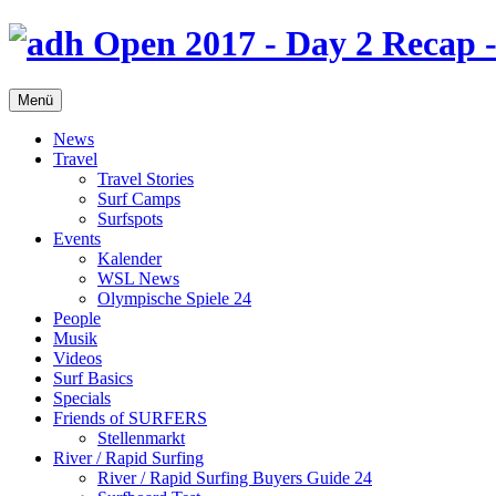
Menü
News
Travel
Travel Stories
Surf Camps
Surfspots
Events
Kalender
WSL News
Olympische Spiele 24
People
Musik
Videos
Surf Basics
Specials
Friends of SURFERS
Stellenmarkt
River / Rapid Surfing
River / Rapid Surfing Buyers Guide 24