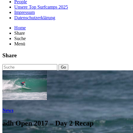
People
Unsere Top Surfcamps 2025
Impressum
Datenschutzerklärung
Home
Share
Suche
Menü
Share
Go
News
adh Open 2017 – Day 2 Recap