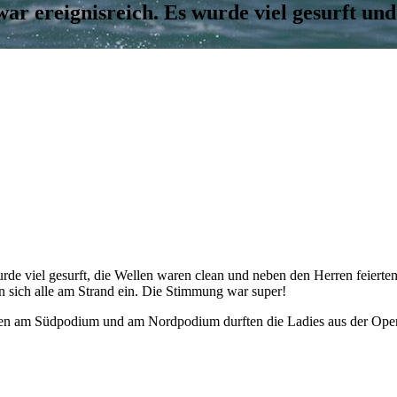
ar ereignisreich. Es wurde viel gesurft und
urde viel gesurft, die Wellen waren clean und neben den Herren feierten
n sich alle am Strand ein. Die Stimmung war super!
erren am Südpodium und am Nordpodium durften die Ladies aus der Ope