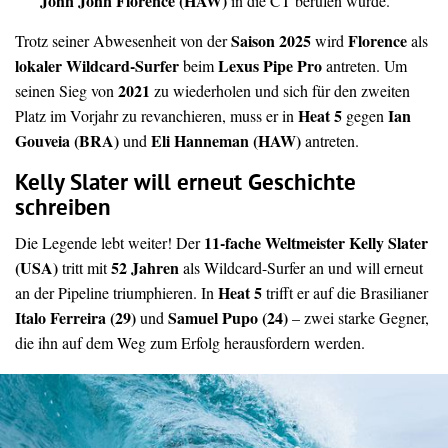
John John Florence (HAW)
in die CT berufen wurde.
Saison 2025
Florence
Trotz seiner Abwesenheit von der
wird
als
lokaler Wildcard-Surfer
Lexus Pipe Pro
beim
antreten. Um
2021
seinen Sieg von
zu wiederholen und sich für den zweiten
Heat 5
Ian
Platz im Vorjahr zu revanchieren, muss er in
gegen
Gouveia (BRA)
Eli Hanneman (HAW)
und
antreten.
Kelly Slater will erneut Geschichte
schreiben
11-fache Weltmeister Kelly Slater
Die Legende lebt weiter! Der
(USA)
52 Jahren
tritt mit
als Wildcard-Surfer an und will erneut
Heat 5
an der Pipeline triumphieren. In
trifft er auf die Brasilianer
Italo Ferreira (29)
Samuel Pupo (24)
und
– zwei starke Gegner,
die ihn auf dem Weg zum Erfolg herausfordern werden.