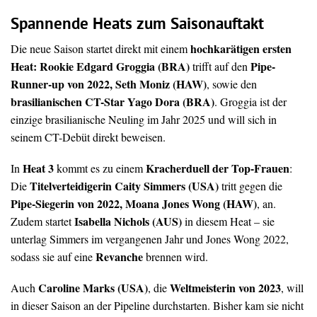
Spannende Heats zum Saisonauftakt
hochkarätigen ersten
Die neue Saison startet direkt mit einem
Heat:
Rookie Edgard Groggia (BRA)
Pipe-
trifft auf den
Runner-up von 2022, Seth Moniz (HAW)
, sowie den
brasilianischen CT-Star Yago Dora (BRA)
. Groggia ist der
einzige brasilianische Neuling im Jahr 2025 und will sich in
seinem CT-Debüt direkt beweisen.
Heat 3
Kracherduell der Top-Frauen
In
kommt es zu einem
:
Titelverteidigerin Caity Simmers (USA)
Die
tritt gegen die
Pipe-Siegerin von 2022, Moana Jones Wong (HAW)
, an.
Isabella Nichols (AUS)
Zudem startet
in diesem Heat – sie
unterlag Simmers im vergangenen Jahr und Jones Wong 2022,
Revanche
sodass sie auf eine
brennen wird.
Caroline Marks (USA)
Weltmeisterin von 2023
Auch
, die
, will
in dieser Saison an der Pipeline durchstarten. Bisher kam sie nicht