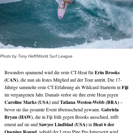
Photo by Tony Heff/World Surf League
Erin Brooks
Besonders spannend wird die erste CT-Heat für
(CAN)
, die nun als festes Mitglied auf der Tour antritt. Die 17-
Fiji
Jährige sammelte erste CT-Erfahrung als Wildcard-Starterin in
im vergangenen Jahr. Damals verlor sie ihre erste Heat gegen
Caroline Marks (USA)
Tatiana Weston-Webb (BRA)
und
–
Gabriela
bevor sie das gesamte Event überraschend gewann.
Bryan (HAW)
, die in Fiji früh gegen Brooks ausschied, trifft
Sawyer Lindblad (USA)
Heat 6 der
erneut auf sie und
in
Opening Round
, sobald der Lexus Pipe Pro fortgesetzt wird.