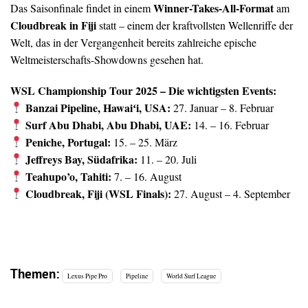
Winner-Takes-All-Format
Das Saisonfinale findet in einem
am
Cloudbreak in Fiji
statt – einem der kraftvollsten Wellenriffe der
Welt, das in der Vergangenheit bereits zahlreiche epische
Weltmeisterschafts-Showdowns gesehen hat.
WSL Championship Tour 2025 – Die wichtigsten Events:
Banzai Pipeline, Hawaiʻi, USA:
27. Januar – 8. Februar
Surf Abu Dhabi, Abu Dhabi, UAE:
14. – 16. Februar
Peniche, Portugal:
15. – 25. März
Jeffreys Bay, Südafrika:
11. – 20. Juli
Teahupo’o, Tahiti:
7. – 16. August
Cloudbreak, Fiji (WSL Finals):
27. August – 4. September
Themen:
Lexus Pipe Pro
Pipeline
World Surf League