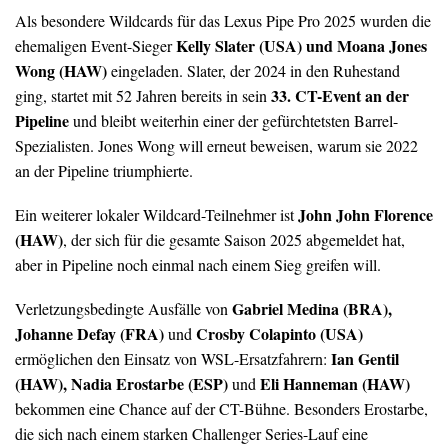
Als besondere Wildcards für das Lexus Pipe Pro 2025 wurden die
Kelly Slater (USA) und Moana Jones
ehemaligen Event-Sieger
Wong (HAW)
eingeladen. Slater, der 2024 in den Ruhestand
33. CT-Event an der
ging, startet mit 52 Jahren bereits in sein
Pipeline
und bleibt weiterhin einer der gefürchtetsten Barrel-
Spezialisten. Jones Wong will erneut beweisen, warum sie 2022
an der Pipeline triumphierte.
John John Florence
Ein weiterer lokaler Wildcard-Teilnehmer ist
(HAW)
, der sich für die gesamte Saison 2025 abgemeldet hat,
aber in Pipeline noch einmal nach einem Sieg greifen will.
Gabriel Medina (BRA),
Verletzungsbedingte Ausfälle von
Johanne Defay (FRA)
Crosby Colapinto (USA)
und
Ian Gentil
ermöglichen den Einsatz von WSL-Ersatzfahrern:
(HAW), Nadia Erostarbe (ESP)
Eli Hanneman (HAW)
und
bekommen eine Chance auf der CT-Bühne. Besonders Erostarbe,
die sich nach einem starken Challenger Series-Lauf eine