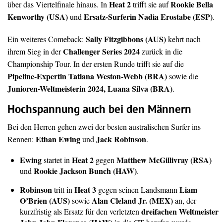
Heat 2
Rookie Bella
über das Viertelfinale hinaus. In
trifft sie auf
Kenworthy (USA)
Ersatz-Surferin Nadia Erostabe (ESP)
und
.
Sally Fitzgibbons (AUS)
Ein weiteres Comeback:
kehrt nach
Challenger Series 2024
ihrem Sieg in der
zurück in die
Championship Tour. In der ersten Runde trifft sie auf die
Pipeline-Expertin Tatiana Weston-Webb (BRA)
sowie die
Junioren-Weltmeisterin 2024, Luana Silva (BRA)
.
Hochspannung auch bei den Männern
Bei den Herren gehen zwei der besten australischen Surfer ins
Ethan Ewing
Jack Robinson
Rennen:
und
.
Ewing
Heat 2
Matthew McGillivray (RSA)
startet in
gegen
Rookie Jackson Bunch (HAW)
und
.
Robinson
Heat 3
Liam
tritt in
gegen seinen Landsmann
O’Brien (AUS)
Alan Cleland Jr. (MEX)
sowie
an, der
dreifachen Weltmeister
kurzfristig als Ersatz für den verletzten