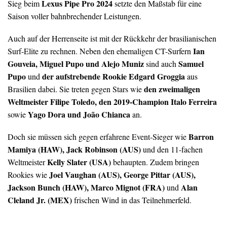
Lexus Pipe Pro 2024
Sieg beim
setzte den Maßstab für eine
Saison voller bahnbrechender Leistungen.
Auch auf der Herrenseite ist mit der Rückkehr der brasilianischen
Ian
Surf-Elite zu rechnen. Neben den ehemaligen CT-Surfern
Gouveia, Miguel Pupo und Alejo Muniz
Samuel
sind auch
Pupo
der aufstrebende Rookie Edgard Groggia
und
aus
den zweimaligen
Brasilien dabei. Sie treten gegen Stars wie
Weltmeister Filipe Toledo, den 2019-Champion Italo Ferreira
Yago Dora und João Chianca
sowie
an.
Barron
Doch sie müssen sich gegen erfahrene Event-Sieger wie
Mamiya (HAW), Jack Robinson (AUS)
und den 11-fachen
Kelly Slater (USA)
Weltmeister
behaupten. Zudem bringen
Joel Vaughan (AUS), George Pittar (AUS),
Rookies wie
Jackson Bunch (HAW), Marco Mignot (FRA)
Alan
und
Cleland Jr. (MEX)
frischen Wind in das Teilnehmerfeld.