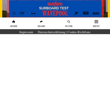
HOME
SHARE
SUCHE
MENÜ
SURFBOARDS
Impressum
Datenschutzerklärung | Cookie-Richtlinie
SURFBOARD TEST Wavepool 2026 in
der O2 Surftown MUC
Unser erster Surfboard-Test in der O₂
SURFTOWN MUC
von
Surfers Mag