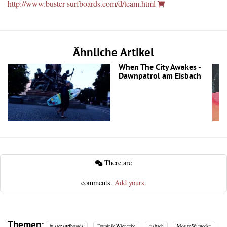
http://www.buster-surfboards.com/d/team.html
Ähnliche Artikel
When The City Awakes -
Dawnpatrol am Eisbach
There are
comments.
Add yours.
Themen:
buster surfboards
Dominik Wienecke
eisbach
Moritz Wienecke