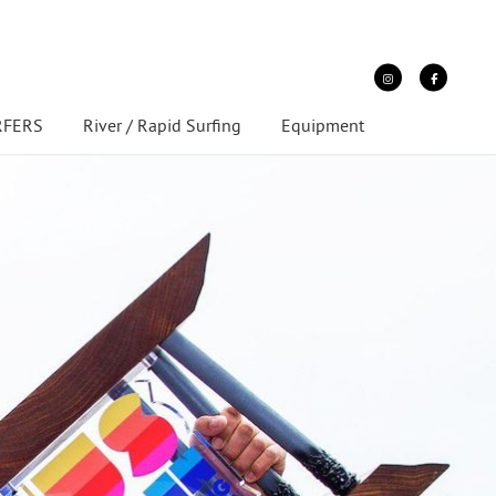
URFERS
River / Rapid Surfing
Equipment