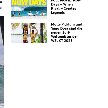
FULL MOVIE: Now
en
Days – When
ge
Rivalry Creates
Legends
Molly Picklum und
Yago Dora sind die
neuen Surf-
Weltmeister der
WSL CT 2025