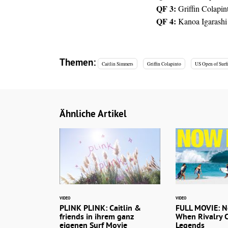
QF 3:
Griffin Colapi
QF 4:
Kanoa Igarashi
Themen:
Caitlin Simmers
Griffin Colapinto
US Open of Surf
Ähnliche Artikel
VIDEO
VIDEO
PLINK PLINK: Caitlin &
FULL MOVIE: N
friends in ihrem ganz
When Rivalry 
eigenen Surf Movie
Legends