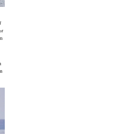
d
st
em
n
an