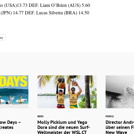
nto (USA)13.73 DEF. Liam O’Brien (AUS) 5.60
 (JPN) 14.77 DEF. Lucas Silveira (BRA) 14.50
ing
NEWS
PEOPLE
ow Days –
Molly Picklum und Yago
Director And
Creates
Dora sind die neuen Surf-
über seinen Fi
Weltmeister der WSL CT
New Wave