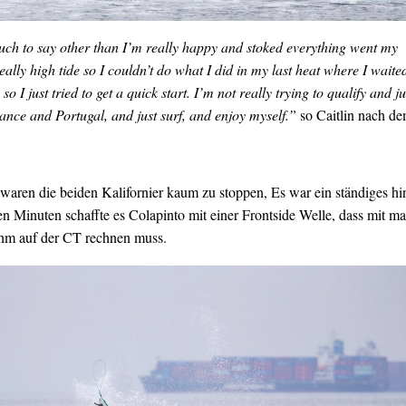
much to say other than I’m really happy and stoked everything went my
eally high tide so I couldn’t do what I did in my last heat where I waite
o I just tried to get a quick start. I’m not really trying to qualify and ju
ance and Portugal, and just surf, and enjoy myself.”
so Caitlin nach d
waren die beiden Kalifornier kaum zu stoppen, Es war ein ständiges hi
en Minuten schaffte es Colapinto mit einer Frontside Welle, dass mit m
ihm auf der CT rechnen muss.