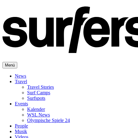
Menü
News
Travel
Travel Stories
Surf Camps
Surfspots
Events
Kalender
WSL News
Olympische Spiele 24
People
Musik
Videos