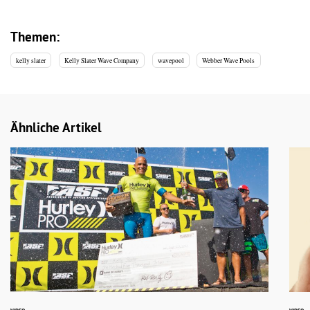
Themen:
kelly slater
Kelly Slater Wave Company
wavepool
Webber Wave Pools
Ähnliche Artikel