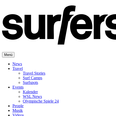
Menü
News
Travel
Travel Stories
Surf Camps
Surfspots
Events
Kalender
WSL News
Olympische Spiele 24
People
Musik
Videos