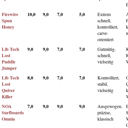
Firewire
10,0
9,0
7,0
5,0
Extrem
Spun
schnell,
F
Honey
kontrolliert,
k
carve-
m
orientiert
Lib Tech
9,0
9,0
7,0
7,0
Gutmütig,
Lost
schnell,
Puddle
vielseitig
Jumper
Lib Tech
8,0
9,0
7,0
7,0
Kontrolliert,
Lost
stabil,
Q
Quiver
vielseitig
k
Killer
NOA
7,0
9,0
9,0
9,0
Ausgewogen,
Surfboards
präzise,
Omnia
klassisch