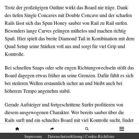
Trotz der großzügigen Outline wirkt das Board nie träge. Dank
des tiefen Single Concaves mit Double Concave und der scharfen
Rails lässt sich das Spun Honey sauber von Rail zu Rail surfen.
Besonders lange Carves gelingen mühelos und machen richtig
Spaß. Hier spielt das breite Diamond Tail in Kombination mit dem
Quad Setup seine Stärken voll aus und sorgt für viel Grip und
Kontrolle.
Bei schnellen Snaps oder sehr engen Richtungswechseln stößt das
Board dagegen etwas früher an seine Grenzen. Dafür fühlt es sich
bei steileren Wellen erstaunlich sicher an und bleibt auch bei
höherem Tempo angenehm stabil.
Gerade Aufsteiger und fortgeschrittene Surfer profitieren von
diesem ausgewogenen Charakter. Wer bereits sauber über die
Rails surft und ein schnelles Board mit viel Kontrolle sucht, findet
im Spun Honey einen unkomplizierten Begleiter. Sehr erfahrene
Surfer könnten das Board dagegen eine Nummer kleiner wählen,
HOME
SHARE
SUCHE
MENÜ
Impressum
Datenschutzerklärung | Cookie-Richtlinie