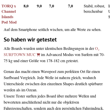
TORQ x
8,0
9,0
7,0
7,0
Stabil, robust,
I
Channel
berechenbar
Islands
Pod Mod
Auf dem Smartphone seitlich wischen, um alle Werte zu sehen.
So haben wir getestet
Alle Boards wurden unter identischen Bedingungen in der
O₂
SURFTOWN MUC
im Advanced Modus von Surfern mit 70-
75 kg und einer Größe von 178-182 cm getestet.
Genau das macht einen Wavepool zum perfekten Ort für einen
Surfboard Vergleich. Jede Welle ist nahezu gleich, wodurch
Unterschiede zwischen den einzelnen Shapes deutlich spürbarer
werden als im Ozean.
Unsere Tester surften jedes Board über mehrere Wellen und
bewerteten anschließend nicht nur die objektiven
Fahreigenschaften, sondern auch den persönlichen Fahreindruck.