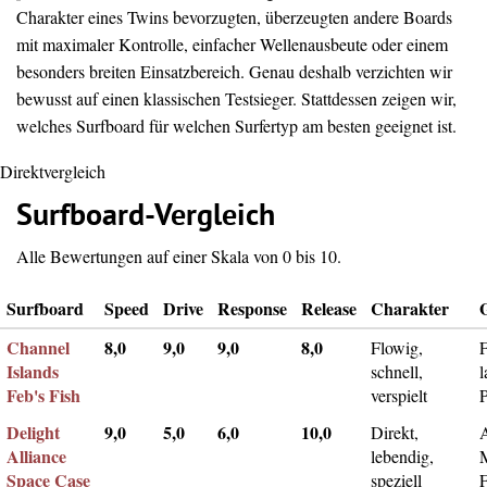
Charakter eines Twins bevorzugten, überzeugten andere Boards
mit maximaler Kontrolle, einfacher Wellenausbeute oder einem
besonders breiten Einsatzbereich. Genau deshalb verzichten wir
bewusst auf einen klassischen Testsieger. Stattdessen zeigen wir,
welches Surfboard für welchen Surfertyp am besten geeignet ist.
Direktvergleich
Surfboard-Vergleich
Alle Bewertungen auf einer Skala von 0 bis 10.
Surfboard
Speed
Drive
Response
Release
Charakter
Channel
8,0
9,0
9,0
8,0
Flowig,
F
Islands
schnell,
l
Feb's Fish
verspielt
Delight
9,0
5,0
6,0
10,0
Direkt,
A
Alliance
lebendig,
Space Case
speziell