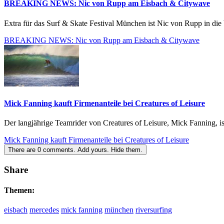
BREAKING NEWS: Nic von Rupp am Eisbach & Citywave
Extra für das Surf & Skate Festival München ist Nic von Rupp in di
BREAKING NEWS: Nic von Rupp am Eisbach & Citywave
Mick Fanning kauft Firmenanteile bei Creatures of Leisure
Der langjährige Teamrider von Creatures of Leisure, Mick Fanning, is
Mick Fanning kauft Firmenanteile bei Creatures of Leisure
There are
0
comments.
Add yours.
Hide them.
Share
Themen:
eisbach
mercedes
mick fanning
münchen
riversurfing