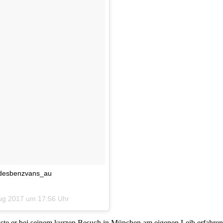
cedesbenzvans_au
ug 2017 um 17:56 Uhr
te er bei seinem kurzen Besuch in München am eigenen Leib erfahren u