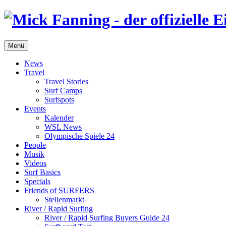
Menü
News
Travel
Travel Stories
Surf Camps
Surfspots
Events
Kalender
WSL News
Olympische Spiele 24
People
Musik
Videos
Surf Basics
Specials
Friends of SURFERS
Stellenmarkt
River / Rapid Surfing
River / Rapid Surfing Buyers Guide 24