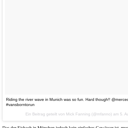
Riding the river wave in Munich was so fun. Hard though!! @mer
#vansborntorun
Ein Beitrag geteilt von Mick Fanning (@mfanno) am
5. A
Das der Eisbach in München jedoch kein einfaches Gewässer ist, muss