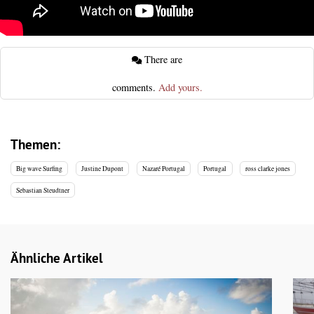
There are
comments.
Add yours.
Themen:
Big wave Surfing
Justine Dupont
Nazaré Portugal
Portugal
ross clarke jones
Sebastian Steudtner
Ähnliche Artikel