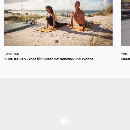
TOP ARTICLES
VIDEO
SURF BASICS - Yoga für Surfer mit Donovan und Yvonne
Nazar