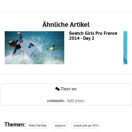
Ähnliche Artikel
Swatch Girls Pro France
2014 - Day 2
There are
comments.
Add yours.
Themen:
Nikki Van Dijk
seignosse
swatch girls pro 2014