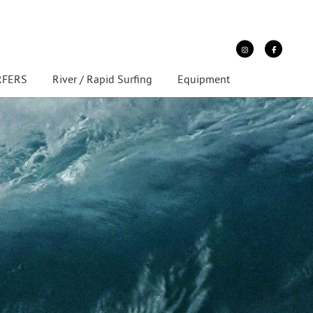
URFERS
River / Rapid Surfing
Equipment