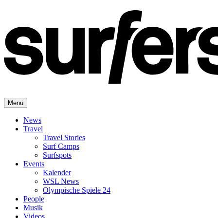
Menü
News
Travel
Travel Stories
Surf Camps
Surfspots
Events
Kalender
WSL News
Olympische Spiele 24
People
Musik
Videos