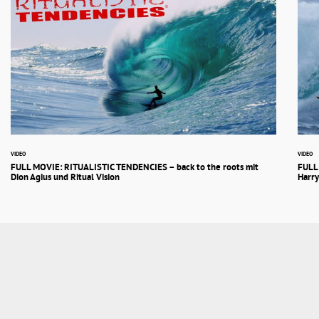
VIDEO
VIDEO
FULL MOVIE: RITUALISTIC TENDENCIES – back to the roots mit
FULL
Dion Agius und Ritual Vision
Harry