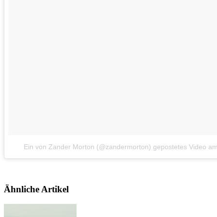
Ein von Zander Morton (@zandermorton) gepostetes Video
a
Ähnliche Artikel