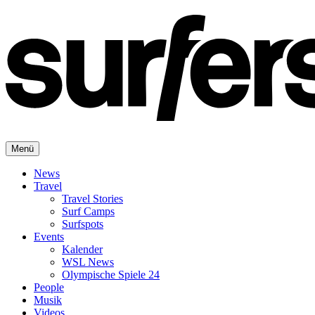
Menü
News
Travel
Travel Stories
Surf Camps
Surfspots
Events
Kalender
WSL News
Olympische Spiele 24
People
Musik
Videos