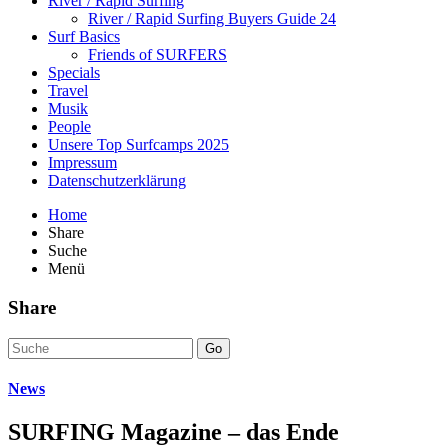
River / Rapid Surfing
River / Rapid Surfing Buyers Guide 24
Surf Basics
Friends of SURFERS
Specials
Travel
Musik
People
Unsere Top Surfcamps 2025
Impressum
Datenschutzerklärung
Home
Share
Suche
Menü
Share
Go
News
SURFING Magazine – das Ende