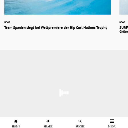
NEWS
NEWS
Team Spanien siegt bei Weltpremiere der Rip Curl Nations Trophy
SURF
Grüne
HOME
SHARE
SUCHE
MENÜ