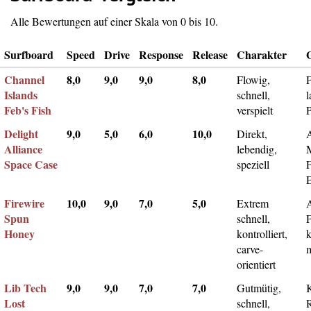
Alle Bewertungen auf einer Skala von 0 bis 10.
Surfboard
Speed
Drive
Response
Release
Charakter
Channel
8,0
9,0
9,0
8,0
Flowig,
F
Islands
schnell,
l
Feb's Fish
verspielt
Delight
9,0
5,0
6,0
10,0
Direkt,
A
Alliance
lebendig,
Space Case
speziell
Firewire
10,0
9,0
7,0
5,0
Extrem
Spun
schnell,
F
Honey
kontrolliert,
k
carve-
m
orientiert
Lib Tech
9,0
9,0
7,0
7,0
Gutmütig,
Lost
schnell,