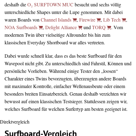
deshalb die
O₂ SURFTOWN MUC
besucht und sechs völlig
unterschiedliche Shapes unter die Lupe genommen. Mit dabei
waren Boards von
Channel Islands
,
Firewire
,
Lib Tech
,
NOA Surfboards
,
Delight Alliance
und
TORQ
. Vom
modernen Twin über vielseitige Allrounder bis hin zum
klassischen Everyday Shortboard war alles vertreten.
Dabei wurde schnell klar, dass es das beste Surfboard für den
Wavepool nicht gibt. Zu unterschiedlich sind Fahrstil, Können und
persönliche Vorlieben. Während einige Tester den „loosen“
Charakter eines Twins bevorzugten, überzeugten andere Boards
mit maximaler Kontrolle, einfacher Wellenausbeute oder einem
besonders breiten Einsatzbereich. Genau deshalb verzichten wir
bewusst auf einen klassischen Testsieger. Stattdessen zeigen wir,
welches Surfboard für welchen Surfertyp am besten geeignet ist.
Direktvergleich
Surfboard-Vergleich