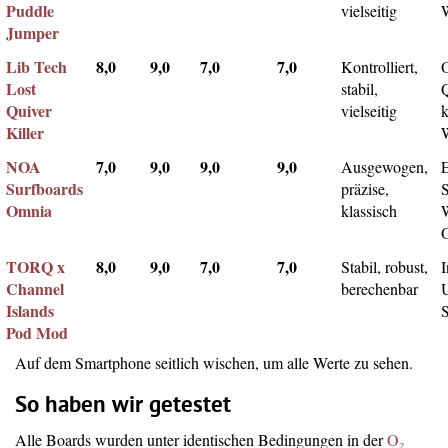
Puddle
vielseitig
Jumper
Lib Tech
8,0
9,0
7,0
7,0
Kontrolliert,
Lost
stabil,
Q
Quiver
vielseitig
k
Killer
NOA
7,0
9,0
9,0
9,0
Ausgewogen,
Surfboards
präzise,
Omnia
klassisch
TORQ x
8,0
9,0
7,0
7,0
Stabil, robust,
I
Channel
berechenbar
Islands
Pod Mod
Auf dem Smartphone seitlich wischen, um alle Werte zu sehen.
So haben wir getestet
Alle Boards wurden unter identischen Bedingungen in der
O₂