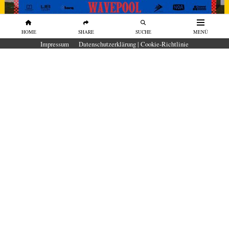
HOME
SHARE
SUCHE
MENÜ
Impressum
Datenschutzerklärung | Cookie-Richtlinie
SURFBOARDS
SURFBOARD TEST Wavepool 2026 in
der O2 Surftown MUC
Unser erster Surfboard-Test in der O₂
SURFTOWN MUC
von
Surfers Mag
Welches Surfboard funktioniert im