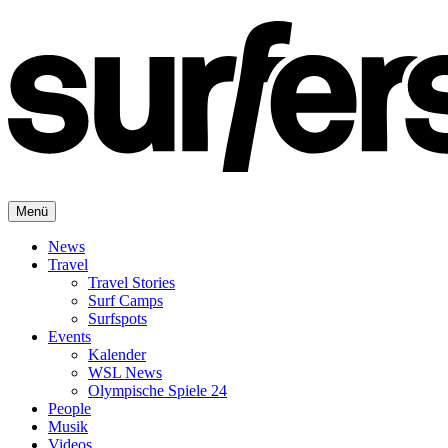
Menü
News
Travel
Travel Stories
Surf Camps
Surfspots
Events
Kalender
WSL News
Olympische Spiele 24
People
Musik
Videos