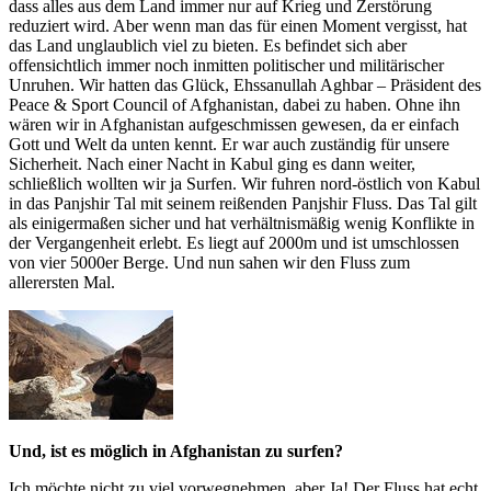
dass alles aus dem Land immer nur auf Krieg und Zerstörung
reduziert wird. Aber wenn man das für einen Moment vergisst, hat
das Land unglaublich viel zu bieten. Es befindet sich aber
offensichtlich immer noch inmitten politischer und militärischer
Unruhen. Wir hatten das Glück, Ehssanullah Aghbar – Präsident des
Peace & Sport Council of Afghanistan, dabei zu haben. Ohne ihn
wären wir in Afghanistan aufgeschmissen gewesen, da er einfach
Gott und Welt da unten kennt. Er war auch zuständig für unsere
Sicherheit. Nach einer Nacht in Kabul ging es dann weiter,
schließlich wollten wir ja Surfen. Wir fuhren nord-östlich von Kabul
in das Panjshir Tal mit seinem reißenden Panjshir Fluss. Das Tal gilt
als einigermaßen sicher und hat verhältnismäßig wenig Konflikte in
der Vergangenheit erlebt. Es liegt auf 2000m und ist umschlossen
von vier 5000er Berge. Und nun sahen wir den Fluss zum
allerersten Mal.
Und, ist es möglich in Afghanistan zu surfen?
Ich möchte nicht zu viel vorwegnehmen, aber Ja! Der Fluss hat echt