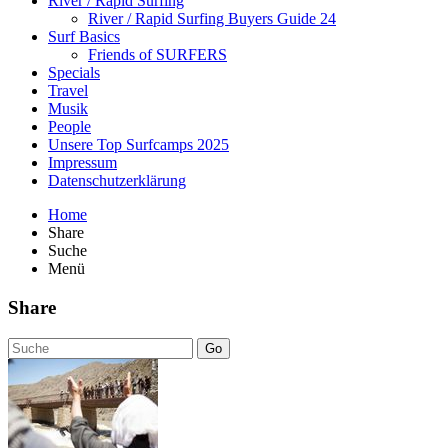
River / Rapid Surfing
River / Rapid Surfing Buyers Guide 24
Surf Basics
Friends of SURFERS
Specials
Travel
Musik
People
Unsere Top Surfcamps 2025
Impressum
Datenschutzerklärung
Home
Share
Suche
Menü
Share
Go