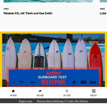
VIDEO
VIDEO
Panama XXL mit Travis und Koa Smith
Luke 
HOME
SHARE
SUCHE
MENÜ
SURFBOARDS
Impressum
Datenschutzerklärung | Cookie-Richtlinie