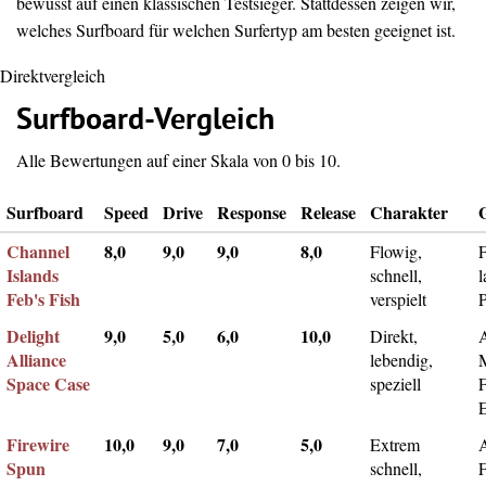
bewusst auf einen klassischen Testsieger. Stattdessen zeigen wir,
welches Surfboard für welchen Surfertyp am besten geeignet ist.
Direktvergleich
Surfboard-Vergleich
Alle Bewertungen auf einer Skala von 0 bis 10.
Surfboard
Speed
Drive
Response
Release
Charakter
Channel
8,0
9,0
9,0
8,0
Flowig,
F
Islands
schnell,
l
Feb's Fish
verspielt
Delight
9,0
5,0
6,0
10,0
Direkt,
A
Alliance
lebendig,
Space Case
speziell
Firewire
10,0
9,0
7,0
5,0
Extrem
Spun
schnell,
F