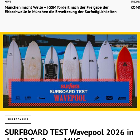
NEWS
SPECIAL
München macht Welle – IGSM fordert nach der Freigabe der
KOMM
Eisbachwelle in München die Erweiterung der Surfmöglichkeiten
SURFBOARDS
SURFBOARD TEST Wavepool 2026 in