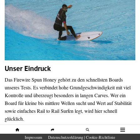
Unser Eindruck
Das Firewire Spun Honey gehört zu den schnellsten Boards
unseres Tests. Es verbindet hohe Grundgeschwindigkeit mit viel
Kontrolle und überzeugt besonders in langen Carves. Wer ein
Board für kleine bis mittlere Wellen sucht und Wert auf Stabilität
sowie einfaches Rail to Rail Surfen legt, wird hier schnell
glücklich.
HOME
SHARE
SUCHE
MENÜ
Impressum
Datenschutzerklärung | Cookie-Richtlinie