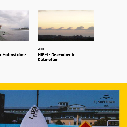
VIDEO
r Holmström-
HJEM - Dezember in
Klitmøller