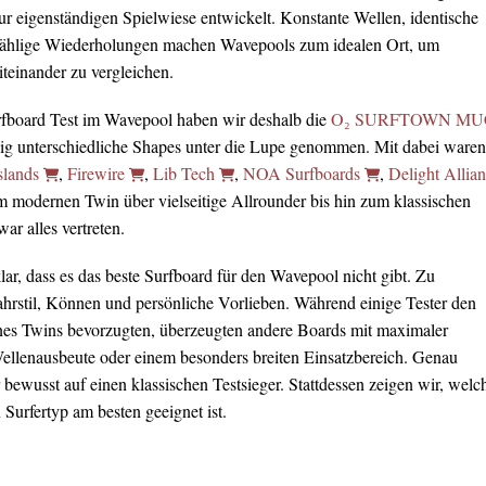
ur eigenständigen Spielwiese entwickelt. Konstante Wellen, identische
ählige Wiederholungen machen Wavepools zum idealen Ort, um
teinander zu vergleichen.
rfboard Test im Wavepool haben wir deshalb die
O₂ SURFTOWN MU
lig unterschiedliche Shapes unter die Lupe genommen. Mit dabei waren
slands
,
Firewire
,
Lib Tech
,
NOA Surfboards
,
Delight Allia
m modernen Twin über vielseitige Allrounder bis hin zum klassischen
r alles vertreten.
ar, dass es das beste Surfboard für den Wavepool nicht gibt. Zu
Fahrstil, Können und persönliche Vorlieben. Während einige Tester den
nes Twins bevorzugten, überzeugten andere Boards mit maximaler
Wellenausbeute oder einem besonders breiten Einsatzbereich. Genau
 bewusst auf einen klassischen Testsieger. Stattdessen zeigen wir, welc
Surfertyp am besten geeignet ist.