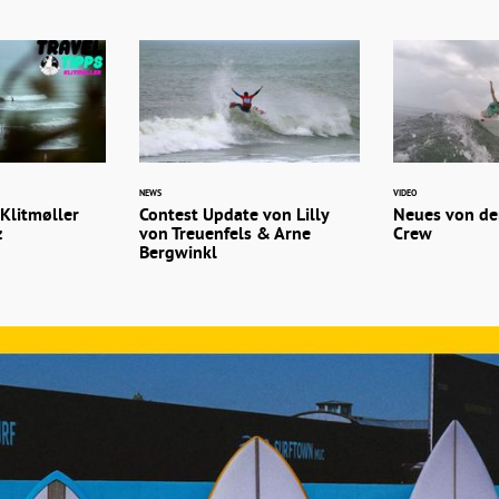
NEWS
VIDEO
Klitmøller
Contest Update von Lilly
Neues von de
z
von Treuenfels & Arne
Crew
Bergwinkl