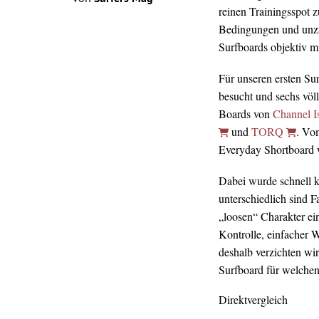
reinen Trainingsspot z
Bedingungen und unz
Surfboards objektiv mi
Für unseren ersten Su
besucht und sechs völ
Boards von
Channel I
und
TORQ
. Vo
Everyday Shortboard wa
Dabei wurde schnell kl
unterschiedlich sind 
„loosen“ Charakter ei
Kontrolle, einfacher 
deshalb verzichten wir
Surfboard für welchen 
Direktvergleich