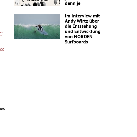
denn je
Im Interview mit
Andy Wirtz über
die Entstehung
und Entwicklung
C
von NORDEN
Surfboards
nce
hes