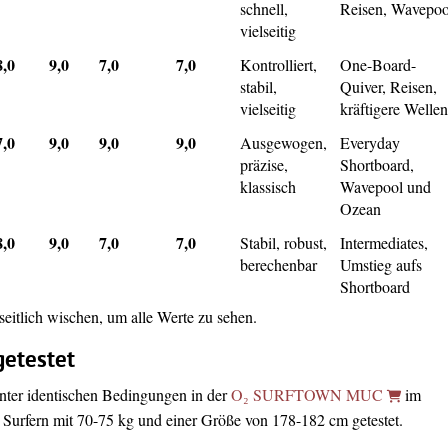
schnell,
Reisen, Wavepoo
vielseitig
8,0
9,0
7,0
7,0
Kontrolliert,
One-Board-
stabil,
Quiver, Reisen,
vielseitig
kräftigere Welle
7,0
9,0
9,0
9,0
Ausgewogen,
Everyday
präzise,
Shortboard,
klassisch
Wavepool und
Ozean
8,0
9,0
7,0
7,0
Stabil, robust,
Intermediates,
berechenbar
Umstieg aufs
Shortboard
itlich wischen, um alle Werte zu sehen.
getestet
nter identischen Bedingungen in der
O₂ SURFTOWN MUC
im
urfern mit 70-75 kg und einer Größe von 178-182 cm getestet.