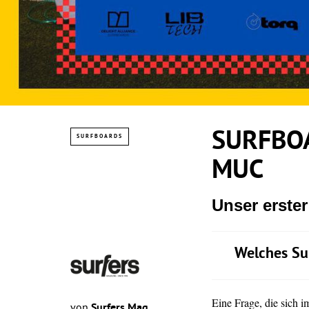
SURFBOA
SURFBOARDS
MUC
Unser erste
Welches Su
Eine Frage, die sich 
von
Surfers Mag