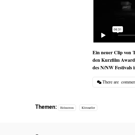
Ein neuer Clip von T
den
Kurzfilm Award
des N/NW Festivals 
There are
commen
Themen:
Holmstrom
Klittmøller