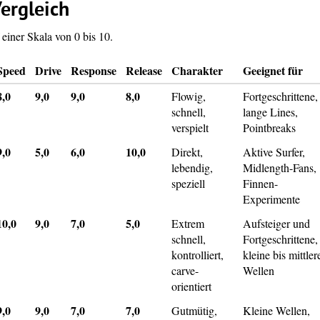
ergleich
einer Skala von 0 bis 10.
Speed
Drive
Response
Release
Charakter
Geeignet für
8,0
9,0
9,0
8,0
Flowig,
Fortgeschrittene,
schnell,
lange Lines,
verspielt
Pointbreaks
9,0
5,0
6,0
10,0
Direkt,
Aktive Surfer,
lebendig,
Midlength-Fans,
speziell
Finnen-
Experimente
10,0
9,0
7,0
5,0
Extrem
Aufsteiger und
schnell,
Fortgeschrittene,
kontrolliert,
kleine bis mittler
carve-
Wellen
orientiert
9,0
9,0
7,0
7,0
Gutmütig,
Kleine Wellen,