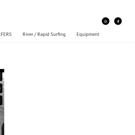
URFERS
River / Rapid Surfing
Equipment