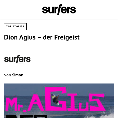
TOP STORIES
Dion Agius – der Freigeist
von
Simon