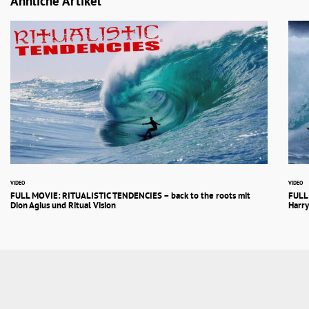
Ähnliche Artikel
VIDEO
VIDEO
FULL MOVIE: RITUALISTIC TENDENCIES – back to the roots mit
FULL
Dion Agius und Ritual Vision
Harry