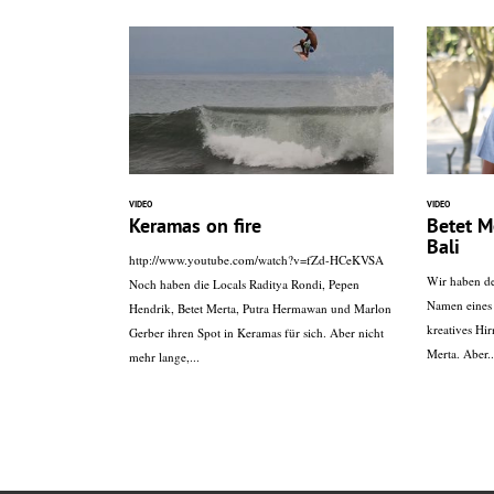
VIDEO
VIDEO
Keramas on fire
Betet M
Bali
http://www.youtube.com/watch?v=fZd-HCeKVSA
Wir haben den
Noch haben die Locals Raditya Rondi, Pepen
Namen eines 
Hendrik, Betet Merta, Putra Hermawan und Marlon
kreatives Hi
Gerber ihren Spot in Keramas für sich. Aber nicht
Merta. Aber..
mehr lange,...