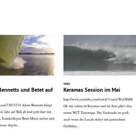
VIDEO
Bennetts und Betet auf
Keramas Session im Mai
http://www.youtube.com/watch?v=ued-WoODiHI
o.com/73833214 Adam Bennetts hängt
Oh wie schön ist Keramas und im Juni gibt’s den
ze Jahr auf Bali ab und geht hier mit
ersten WCT Tourstopp. Die Vorfreude ist groß,
 Teamkollegen Betet Merta surfen und
auch wenn die Locals sicher mit gemischten
enau abgeht...
Gefühlen...