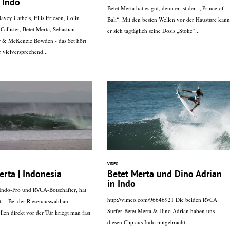
 Indo
Betet Merta hat es gut, denn er ist der „Prince of
avey Cathels, Ellis Ericson, Colin
Bali“. Mit den besten Wellen vor der Haustüre kann
allister, Betet Merta, Sebastian
er sich tagtäglich seine Dosis „Stoke“...
 & McKenzie Bowden - das Set hört
r vielversprechend...
VIDEO
erta | Indonesia
Betet Merta und Dino Adrian
in Indo
 Indo-Pro und RVCA-Botschafter, hat
http://vimeo.com/96646921 Die beiden RVCA
cht… Bei der Riesenauswahl an
Surfer Betet Merta & Dino Adrian haben uns
len direkt vor der Tür kriegt man fast
diesen Clip aus Indo mitgebracht.