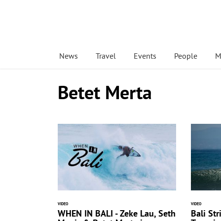
News
Travel
Events
People
M
Betet Merta
VIDEO
VIDEO
WHEN IN BALI - Zeke Lau, Seth
Bali Str