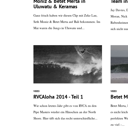
Moniz & Betet Merta in
Team in
Uluwatu & Keramas
Jay Davies, D
Ganz frisch haben wir diesen Clip mit Zeke Lau,
Moran, Nick C
Seth Moniz & Betet Merta auf Bali bekommen. Im
Rubenheimer
Mai waren die Jungs in Uluwatu und...
sich nicht nu
VIDEO
VIDEO
RVCAloha 2014 - Teil 1
Betet M
Wie schon letztes Jahr gibt es von RVCA zu den
Betet Merta,
Pipe Masters wieder ein Häuschen an der North
es nicht lei
Shore. Hier tifft sich das recht unterschiedliche...
perfekten Wel
zu viel –...