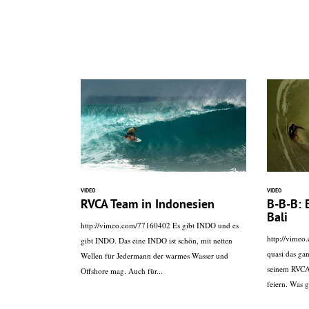
VIDEO
VIDEO
RVCA Team in Indonesien
B-B-B: 
Bali
http://vimeo.com/77160402 Es gibt INDO und es
http://vime
gibt INDO. Das eine INDO ist schön, mit netten
quasi das gan
Wellen für Jedermann der warmes Wasser und
seinem RVCA
Offshore mag. Auch für...
feiern. Was g