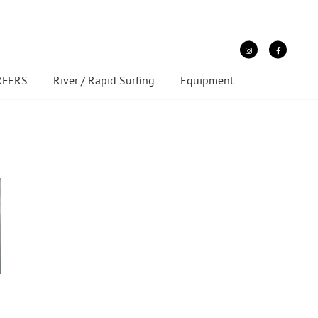
URFERS
River / Rapid Surfing
Equipment