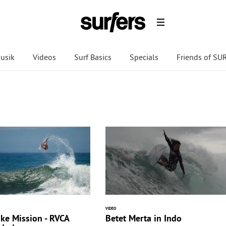
usik
Videos
Surf Basics
Specials
Friends of S
VIDEO
ike Mission - RVCA
Betet Merta in Indo