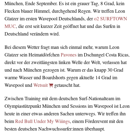
München, Ende September. Es ist ein grauer Tag, 8 Grad, kein
Flecken blauer Himmel, durchgehend Regen. Wir treffen Leon
Glatzer im ersten Wavepool Deutschlands, der
o2 SURFTOWN
MUC
, die erst seit kurzer Zeit geöffnet hat und das Surfen in
Deutschland verändern wird.
Bei diesem Wetter fragt man sich einmal mehr, warum Leon
Glatzer sein Heimatdörfchen
Pavones
im Dschungel Costa Ricas,
direkt vor der zweitlängsten linken Welle der Welt, verlassen hat
und nach München gezogen ist. Warum er das knapp 30 Grad
warme Wasser und Boardshorts gegen aktuelle 14 Grad im
Wavepool und
Wetsuit
getauscht hat.
Zwischen Training mit dem deutschen Surf-Nationalteam im
Olympiastützpunkt München und Sessions im Wavepool ist Leon
heute in einer etwas anderen Sachen unterwegs. Wir treffen ihn
beim
Red Bull Under My Wiiings
, einem Förderevent mit den
besten deutschen Nachwuchssurfer:innen überhaupt.