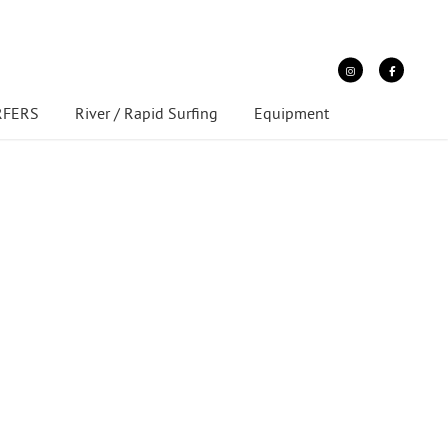
URFERS
River / Rapid Surfing
Equipment