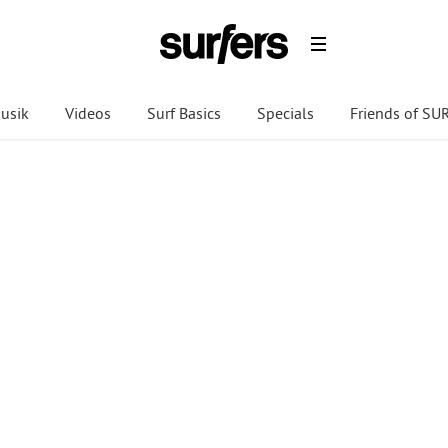
usik
Videos
Surf Basics
Specials
Friends of S