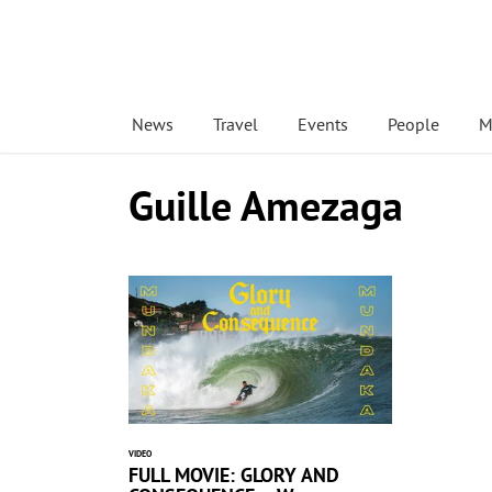
News
Travel
Events
People
M
Guille Amezaga
VIDEO
FULL MOVIE: GLORY AND