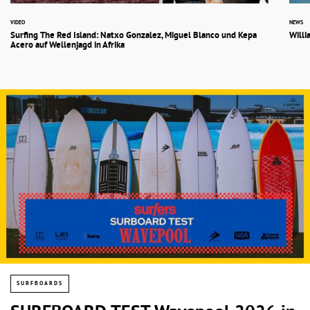
VIDEO
NEWS
Surfing The Red Island: Natxo Gonzalez, Miguel Blanco und Kepa
Willi
Acero auf Wellenjagd in Afrika
SURFBOARDS