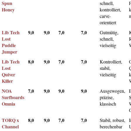
Spun
schnell,
F
Honey
kontrolliert,
k
carve-
m
orientiert
Lib Tech
9,0
9,0
7,0
7,0
Gutmütig,
Lost
schnell,
Puddle
vielseitig
Jumper
Lib Tech
8,0
9,0
7,0
7,0
Kontrolliert,
Lost
stabil,
Q
Quiver
vielseitig
k
Killer
NOA
7,0
9,0
9,0
9,0
Ausgewogen,
Surfboards
präzise,
Omnia
klassisch
TORQ x
8,0
9,0
7,0
7,0
Stabil, robust,
I
Channel
berechenbar