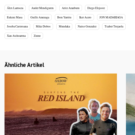
Álex Larrocea
Ander Mendiguren
Aritz Aranburu
Diego Elejoste
Eukeni Masa
Guille Amezaga
Ibon Yarritu
Iker Acero
JON MADARIAGA
Joseba Castresana
Mike Dobos
Mundaka
Natxo Gonzalez
Txaber Trojaola
Xan Atchoarena
Zumo
Ähnliche Artikel