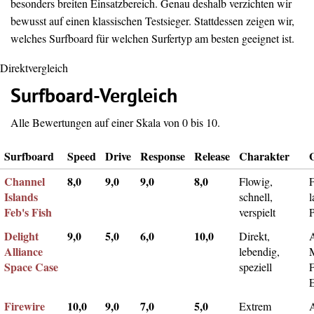
besonders breiten Einsatzbereich. Genau deshalb verzichten wir
bewusst auf einen klassischen Testsieger. Stattdessen zeigen wir,
welches Surfboard für welchen Surfertyp am besten geeignet ist.
Direktvergleich
Surfboard-Vergleich
Alle Bewertungen auf einer Skala von 0 bis 10.
Surfboard
Speed
Drive
Response
Release
Charakter
Channel
8,0
9,0
9,0
8,0
Flowig,
F
Islands
schnell,
l
Feb's Fish
verspielt
Delight
9,0
5,0
6,0
10,0
Direkt,
A
Alliance
lebendig,
Space Case
speziell
Firewire
10,0
9,0
7,0
5,0
Extrem