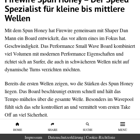
Firewire Spun Honey – Der Speed
Spezialist für kleine bis mittlere
Wellen
Mit dem Spun Honey hat Firewire gemeinsam mit Shaper Dan
Mann ein Board entwickelt, das vor allem eines im Fokus hat.
Geschwindigkeit. Das Performance Small Wave Board kombiniert
viel Volumen mit modernen Performance Eigenschaften und
richtet sich an Surfer, die auch in schwächeren Wellen nicht auf
dynamische Turns verzichten möchten.
Bereits die ersten Wellen zeigen, wo die Stärken des Spun Honey
liegen. Das Board beschleunigt extrem schnell und hält das
Tempo mühelos über die gesamte Welle. Besonders im Wavepool
fühlt sich das sehr kontrolliert an und vermittelt vom ersten Take
Off an viel Sicherheit.
Trotz der großzügigen Outline wirkt das Board nie träge. Dank
HOME
SHARE
SUCHE
MENÜ
des tiefen Single Concaves mit Double Concave und der scharfen
Impressum
Datenschutzerklärung | Cookie-Richtlinie