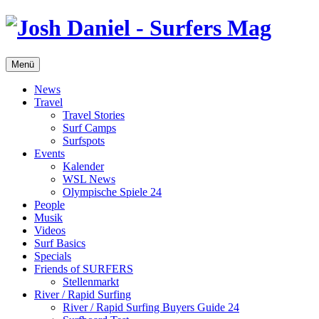
Menü
News
Travel
Travel Stories
Surf Camps
Surfspots
Events
Kalender
WSL News
Olympische Spiele 24
People
Musik
Videos
Surf Basics
Specials
Friends of SURFERS
Stellenmarkt
River / Rapid Surfing
River / Rapid Surfing Buyers Guide 24