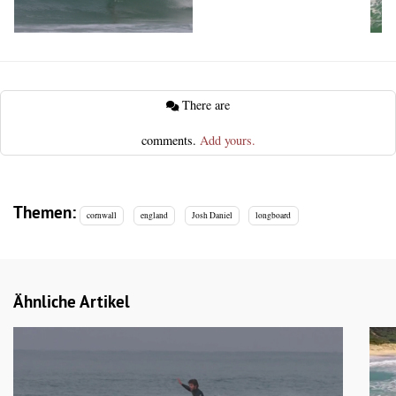
There are
comments.
Add yours.
Themen:
cornwall
england
Josh Daniel
longboard
Ähnliche Artikel