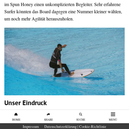
im Spun Honey einen unkomplizierten Begleiter. Sehr erfahrene
Surfer könnten das Board dagegen eine Nummer kleiner wählen,
um noch mehr Agilität herauszuholen.
Unser Eindruck
Das Firewire Spun Honey gehört zu den schnellsten Boards
unseres Tests. Es verbindet hohe Grundgeschwindigkeit mit viel
HOME
SHARE
SUCHE
MENÜ
Impressum
Datenschutzerklärung | Cookie-Richtlinie
Kontrolle und überzeugt besonders in langen Carves. Wer ein