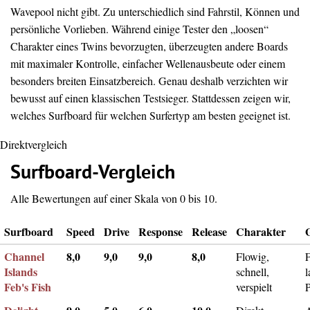
Wavepool nicht gibt. Zu unterschiedlich sind Fahrstil, Können und
persönliche Vorlieben. Während einige Tester den „loosen“
Charakter eines Twins bevorzugten, überzeugten andere Boards
mit maximaler Kontrolle, einfacher Wellenausbeute oder einem
besonders breiten Einsatzbereich. Genau deshalb verzichten wir
bewusst auf einen klassischen Testsieger. Stattdessen zeigen wir,
welches Surfboard für welchen Surfertyp am besten geeignet ist.
Direktvergleich
Surfboard-Vergleich
Alle Bewertungen auf einer Skala von 0 bis 10.
Surfboard
Speed
Drive
Response
Release
Charakter
Channel
8,0
9,0
9,0
8,0
Flowig,
F
Islands
schnell,
l
Feb's Fish
verspielt