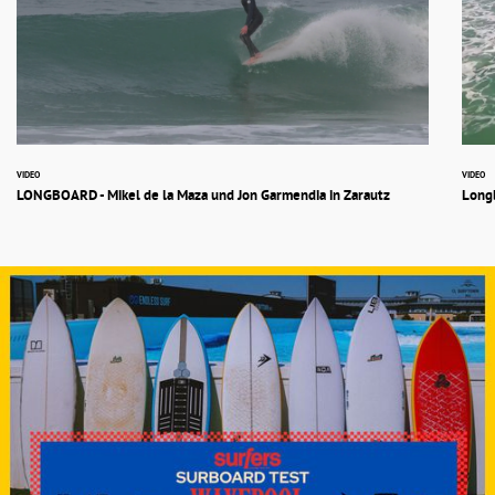
VIDEO
VIDEO
LONGBOARD - Mikel de la Maza und Jon Garmendia in Zarautz
Longb