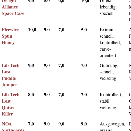
Delight
9,0
5,0
6,0
10,0
Direkt,
A
Alliance
lebendig,
Space Case
speziell
Firewire
10,0
9,0
7,0
5,0
Extrem
Spun
schnell,
F
Honey
kontrolliert,
k
carve-
m
orientiert
Lib Tech
9,0
9,0
7,0
7,0
Gutmütig,
Lost
schnell,
Puddle
vielseitig
Jumper
Lib Tech
8,0
9,0
7,0
7,0
Kontrolliert,
Lost
stabil,
Q
Quiver
vielseitig
k
Killer
NOA
7,0
9,0
9,0
9,0
Ausgewogen,
Surfboards
präzise,