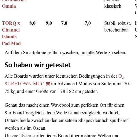
Omnia
klassisch
TORQ x
8,0
9,0
7,0
7,0
Stabil, robust,
I
Channel
berechenbar
Islands
Pod Mod
Auf dem Smartphone seitlich wischen, um alle Werte zu sehen.
So haben wir getestet
Alle Boards wurden unter identischen Bedingungen in der
O₂
SURFTOWN MUC
im Advanced Modus von Surfern mit 70-
75 kg und einer Größe von 178-182 cm getestet.
Genau das macht einen Wavepool zum perfekten Ort für einen
Surfboard Vergleich. Jede Welle ist nahezu gleich, wodurch
Unterschiede zwischen den einzelnen Shapes deutlich spürbarer
werden als im Ozean.
Unsere Tester surften jedes Board über mehrere Wellen und